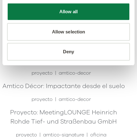
Allow all
proyecto
amtico-signature
oficina
Proyecto: Farmacia Schwarzer Adler
Allow selection
proyecto
amtico-signature
venta-al-por-menor
Deny
Amtico Décor: crea un diseño único
proyecto
amtico-decor
Amtico Décor: Impactante desde el suelo
proyecto
amtico-decor
Proyecto: MeetingLOUNGE Heinrich
Rohde Tief- und Straßenbau GmbH
proyecto
amtico-signature
oficina