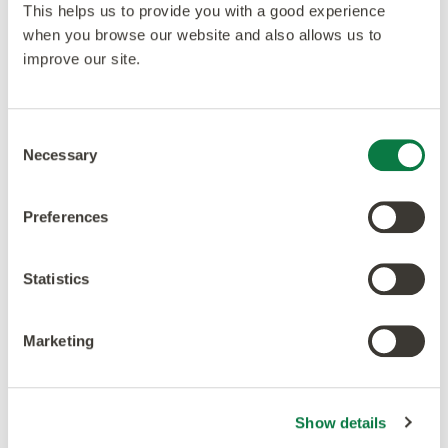
This helps us to provide you with a good experience
Scheele, Rosenheim
when you browse our website and also allows us to
improve our site.
proyecto
amtico-signature
designers-choice
sanitario
Proyecto: Crêperie Malome, Estocolmo
Consent
Necessary
Selection
proyecto
amtico-signature
designers-choice
hosteleria-y-ocio
Preferences
Proyecto: Hotel Travelodge Barcelona
Poblenou
Statistics
proyecto
amtico-signature
oficina
Marketing
Proyecto: Metropolian Office, Múnich
proyecto
amtico-signature
oficina
Show details
Proyecto: ab medica Bistrò, Italia