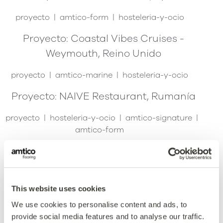
proyecto
amtico-form
hosteleria-y-ocio
Proyecto: Coastal Vibes Cruises -
Weymouth, Reino Unido
proyecto
amtico-marine
hosteleria-y-ocio
Proyecto: NAIVE Restaurant, Rumanía
proyecto
hosteleria-y-ocio
amtico-signature
amtico-form
Proyecto: Café en Aeropuerto de
Gotemburgo-Landvetter, Suecia
proyecto
amtico-signature
amtico-decor
This website uses cookies
hosteleria-y-ocio
We use cookies to personalise content and ads, to
provide social media features and to analyse our traffic.
Proyecto: Consultorio médico Dr.