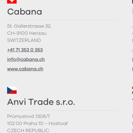
Cabana
St. Gallerstrasse 32,
CH-9100 Herisau
SWITZERLAND
+41 71 353 0 353
info@cabana.ch
www.cabana.ch
Anvi Trade s.r.o.
Průmyslová 1306/7
102 00 Praha 10 – Hostivař
CZECH REPUBLIC