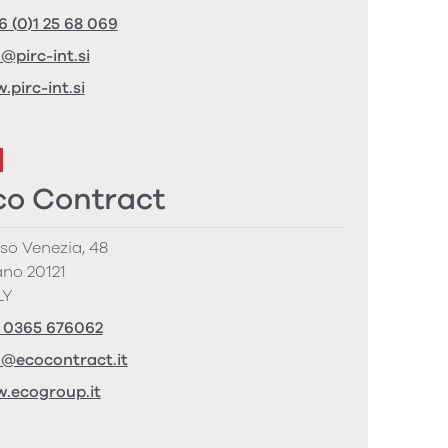
6 (0)1 25 68 069
o@pirc-int.si
.pirc-int.si
co Contract
so Venezia, 48
ano 20121
LY
 0365 676062
o@ecocontract.it
.ecogroup.it