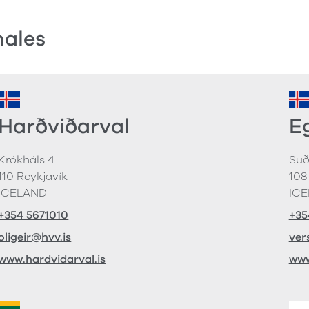
nales
Harðviðarval
E
Krókháls 4
Suð
110 Reykjavík
108
ICELAND
IC
+354 5671010
+35
oligeir@hvv.is
ver
www.hardvidarval.is
www