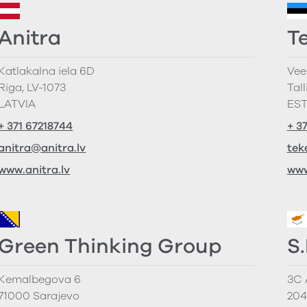
Anitra
T
Katlakalna iela 6D
Vee
Riga, LV-1073
Tal
LATVIA
ES
+ 371 67218744
+ 3
anitra@anitra.lv
tek
www.anitra.lv
www
Green Thinking Group
S
Kemalbegova 6
3C 
71000 Sarajevo
204