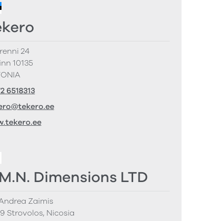
ekero
renni 24
linn 10135
TONIA
72 6518313
ero@tekero.ee
.tekero.ee
.M.N. Dimensions LTD
Andrea Zaimis
9 Strovolos, Nicosia