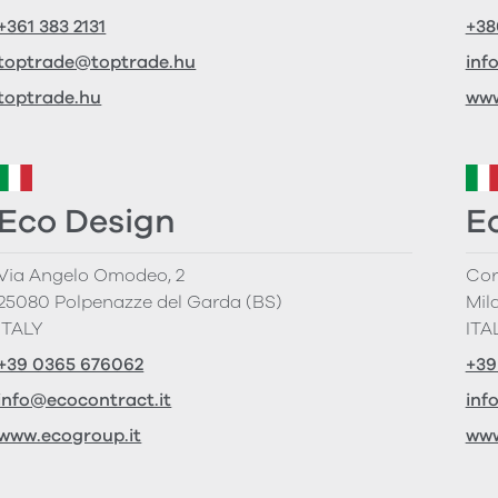
+361 383 2131
+38
toptrade@toptrade.hu
inf
toptrade.hu
www
Eco Design
E
Via Angelo Omodeo, 2
Cor
25080 Polpenazze del Garda (BS)
Mil
ITALY
ITA
+39 0365 676062
+39
info@ecocontract.it
inf
www.ecogroup.it
www