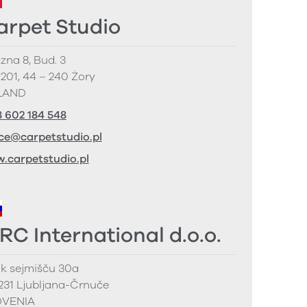
arpet Studio
zna 8, Bud. 3
 201, 44 – 240 Żory
LAND
8 602 184 548
ice@carpetstudio.pl
.carpetstudio.pl
RC International d.o.o.
 k sejmišču 30a
1231 Ljubljana-Črnuče
OVENIA