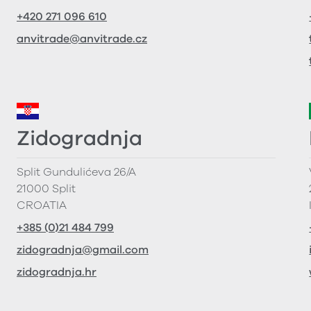
+420 271 096 610
anvitrade@anvitrade.cz
Zidogradnja
Split Gundulićeva 26/A
21000 Split
CROATIA
+385 (0)21 484 799
zidogradnja@gmail.com
zidogradnja.hr