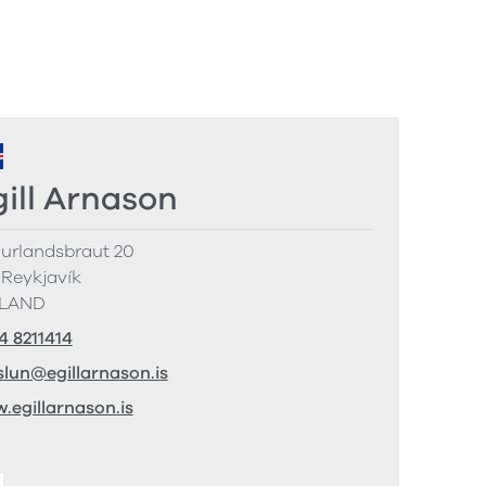
gill Arnason
urlandsbraut 20
 Reykjavík
ELAND
4 8211414
slun@egillarnason.is
.egillarnason.is