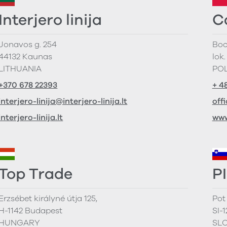
Interjero linija
C
Jonavos g. 254
Boc
44132 Kaunas
lok.
LITHUANIA
PO
+370 678 22393
+ 4
interjero-linija@interjero-linija.lt
off
interjero-linija.lt
www
Top Trade
PI
Erzsébet királyné útja 125,
Pot
H-1142 Budapest
SI-
HUNGARY
SL