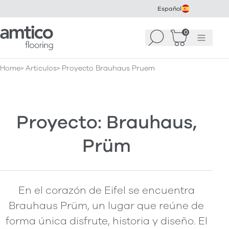
Español
Amtico Flooring
0
Buscar
Cesta
(
0
Menú
)
Home
Articulos
Proyecto Brauhaus Pruem
Proyecto: Brauhaus,
Prüm
En el corazón de Eifel se encuentra
Brauhaus Prüm, un lugar que reúne de
forma única disfrute, historia y diseño. El