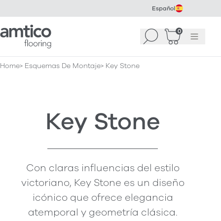
Español
Amtico Flooring
0
Buscar
Cesta
(
0
Menú
)
Home
Esquemas De Montaje
Key Stone
Key Stone
Con claras influencias del estilo
victoriano, Key Stone es un diseño
icónico que ofrece elegancia
atemporal y geometría clásica.