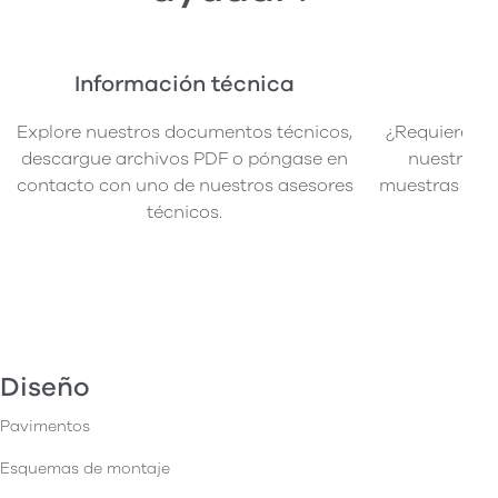
Información técnica
Pe
Explore nuestros documentos técnicos,
¿Requiere mu
descargue archivos PDF o póngase en
nuestra sen
contacto con uno de nuestros asesores
muestras de p
técnicos.
Diseño
Pavimentos
Esquemas de montaje