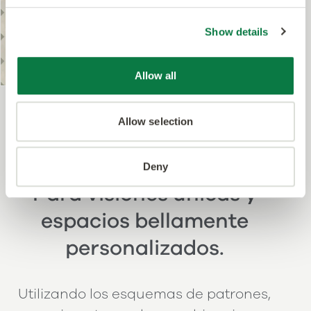
Key Stone Small DC594
Show details
Solicitar Muestras
Allow all
Ver producto
Allow selection
Deny
Para visiones únicas y
espacios bellamente
personalizados.
Utilizando los esquemas de patrones,