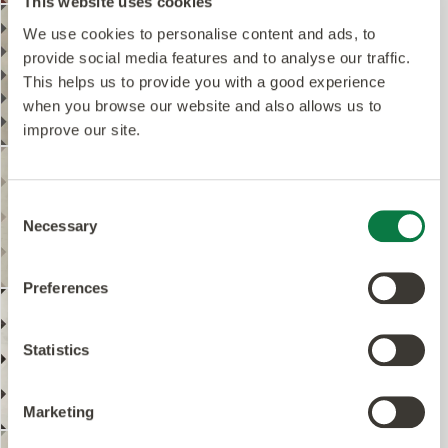
This website uses cookies
DC592
Designers' Choice
We use cookies to personalise content and ads, to
Key Stone Mini DC592
provide social media features and to analyse our traffic.
This helps us to provide you with a good experience
when you browse our website and also allows us to
Solicitar Muestras
improve our site.
Ver producto
DC514
Designers' Choice
Key Stone Small DC514
Consent
Necessary
Selection
Solicitar Muestras
Ver producto
Preferences
DC593
Designers' Choice
Key Stone Small DC593
Statistics
Solicitar Muestras
Marketing
Ver producto
DC594
Designers' Choice