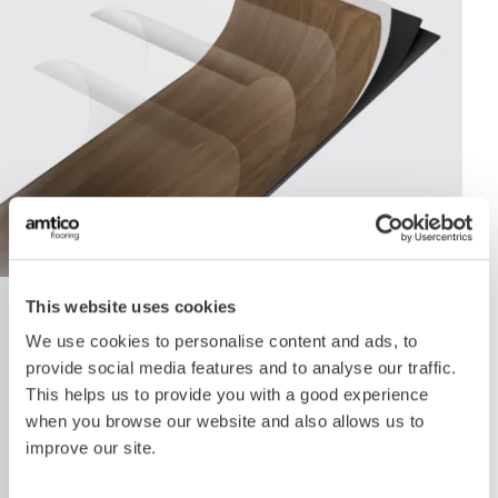
This website uses cookies
Quantum Guard Elite
We use cookies to personalise content and ads, to
provide social media features and to analyse our traffic.
Antimicrobial
This helps us to provide you with a good experience
when you browse our website and also allows us to
improve our site.
The crowning feature of our Multiple Performance
System is our Quantum Guard urethane layer