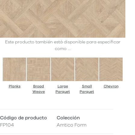
Este producto también está disponible para especificar
como ...
Planks
Broad
Large
Small
Chevron
Weave
Parquet
Parquet
Código de producto
Colección
FP104
Amtico Form