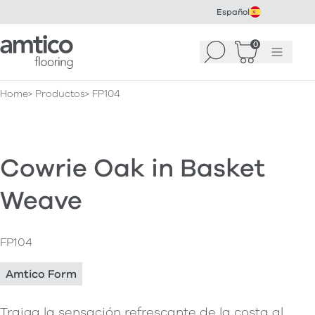
Español
Amtico Flooring
0
Buscar
Cesta
(
0
Menú
)
Home
Productos
FP104
Cowrie Oak in Basket
Weave
FP104
Amtico Form
Traiga la sensación refrescante de la costa al