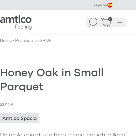
Español
Amtico Flooring
0
Buscar
Cesta
(
0
Menú
)
Home
Productos
SP128
Honey Oak in Small
Parquet
SP128
Amtico Spacia
Un roble dorado de tono medio, versátil y lleno