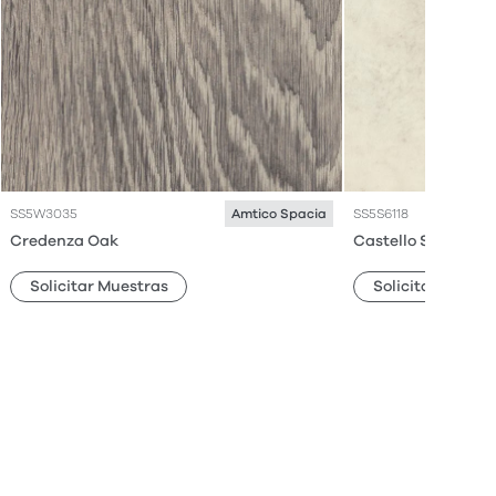
SS5W3035
SS5S6118
Amtico Spacia
Credenza Oak
Castello Stone
Solicitar Muestras
Solicitar Muestr