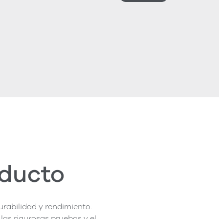
oducto
rabilidad y rendimiento.
las rigurosas pruebas y el