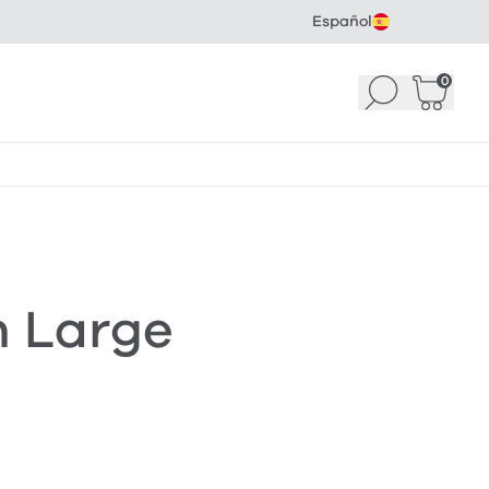
Español
0
Buscar
Cesta
(
n Large