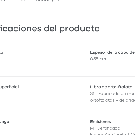
icaciones del producto
tal
Espesor de la capa de
0,55mm
perficial
Libra de orto-ftalato
Sí - Fabricado utiliza
ortoftalatos y de orig
fuego
Emisiones
M1 Certificado
Indoor Air Comfort G