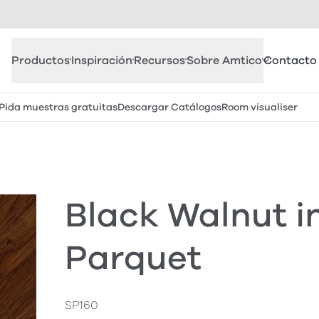
Productos
Inspiración
Recursos
Sobre Amtico
Contacto
Pida muestras gratuitas
Descargar Catálogos
Room visualiser
Black Walnut i
Parquet
SP160