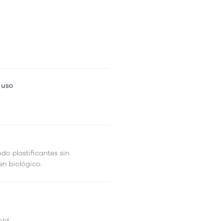
 uso
ndo plastificantes sin
en biológico.
old