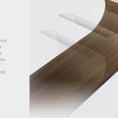
nce
.
e
lso
g
and