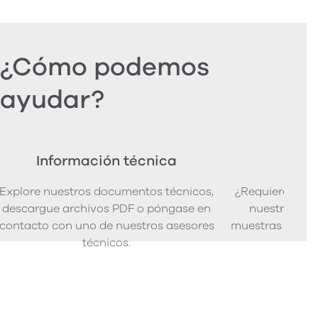
¿Cómo podemos
ayudar?
Información técnica
Ped
Explore nuestros documentos técnicos,
¿Requiere mues
descargue archivos PDF o póngase en
nuestra senci
contacto con uno de nuestros asesores
muestras de pro
técnicos.