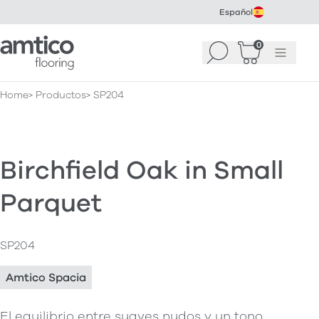
Español
Amtico Flooring
0
Buscar
Cesta
(
0
Menú
)
Home
Productos
SP204
Birchfield Oak in Small
Parquet
SP204
Amtico Spacia
El equilibrio entre suaves nudos y un tono