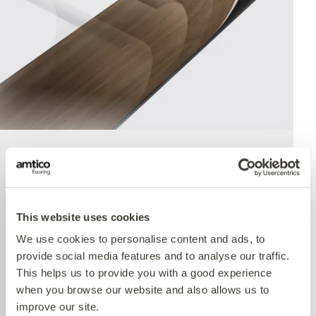
Quantum Guard
The crowning feature of our Multiple Performance
This website uses cookies
System is our Quantum Guard urethane layer.
We use cookies to personalise content and ads, to
Amtico’s Quantum Guard is the most durable
provide social media features and to analyse our traffic.
urethane on the market. The low-gloss finish also
This helps us to provide you with a good experience
enhances the realism of our natural-looking
when you browse our website and also allows us to
products whilst making them easier to clean and
improve our site.