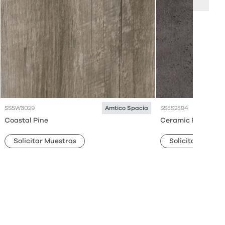
SS5W3029
SS5S2594
Amtico Spacia
Coastal Pine
Ceramic Flint
Solicitar Muestras
Solicitar Muestr