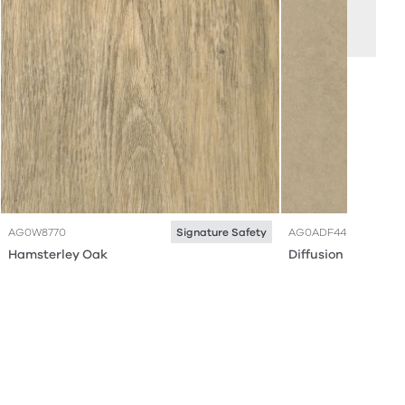
AG0W8770
AG0ADF44
Signature Safety
Hamsterley Oak
Diffusion Malt