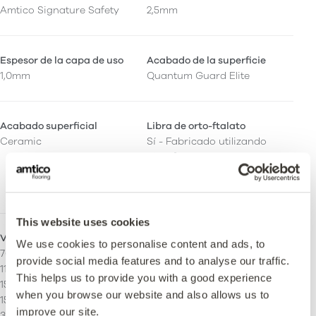
Amtico Signature Safety
2,5mm
Espesor de la capa de uso
Acabado de la superficie
1,0mm
Quantum Guard Elite
Acabado superficial
Libra de orto-ftalato
Ceramic
Sí - Fabricado utilizando
plastificantes sin
ortoftalatos y de origen
biológico.
This website uses cookies
Veta continua
Tiras
We use cookies to personalise content and ads, to
76,2 x 914,4 mm
Puede ser instalado con
provide social media features and to analyse our traffic.
114.3 x 914.4 mm
stripping.
This helps us to provide you with a good experience
152.4 x 914.4 mm
when you browse our website and also allows us to
152.4 x 457.2 mm
improve our site.
304.8 x 304.8 mm