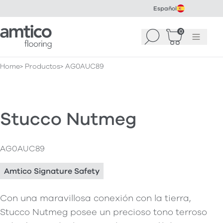
Español
Amtico Flooring
0
Buscar
Cesta
(
0
Menú
)
Home
Productos
AG0AUC89
Stucco Nutmeg
AG0AUC89
Amtico Signature Safety
Con una maravillosa conexión con la tierra,
Stucco Nutmeg posee un precioso tono terroso