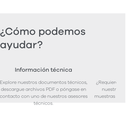
¿Cómo podemos
ayudar?
Información técnica
Ped
Explore nuestros documentos técnicos,
¿Requiere mues
descargue archivos PDF o póngase en
nuestra senci
contacto con uno de nuestros asesores
muestras de pro
técnicos.