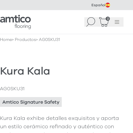
Español
Amtico Flooring
0
Buscar
Cesta
(
0
Menú
)
Home
Productos
AG0SKU31
Kura Kala
AG0SKU31
Amtico Signature Safety
Kura Kala exhibe detalles exquisitos y aporta
un estilo cerámico refinado y auténtico con