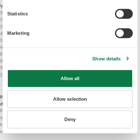
Veta continua
Tiras
152.4 x 457.2 mm
Puede ser instalado con
Statistics
304.8 x 304.8 mm
stripping.
304.8 x 457.2 mm
Marketing
457.2 x 457.2 mm
304.8 x 609.6 mm
457,2 x 914,4mm
609.6 x 914.4 mm
Show details
914,4 x 914,4 mm
152.4 x 914.4 mm
228,6 x 1219,2mm
Allow all
Resistencia al
Reacción fuego
Allow selection
deslizamiento
Bfl-S1
R10: Resistencia optimizada
al deslizamento durante
Deny
toda la vida útil del
producto.