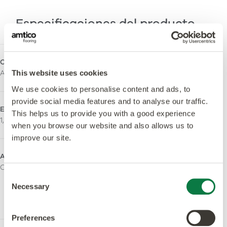
Especificaciones del producto
Colección
Espesor total
Amtico Signature Safety
2,5mm
This website uses cookies
We use cookies to personalise content and ads, to
provide social media features and to analyse our traffic.
Espesor de la capa de uso
Acabado de la superficie
This helps us to provide you with a good experience
1,0mm
Quantum Guard Elite
when you browse our website and also allows us to
improve our site.
Acabado superficial
Libra de orto-ftalato
Ceramic
Sí - Fabricado utilizando
Consent
plastificantes sin
Necessary
Selection
ortoftalatos y de origen
biológico.
Preferences