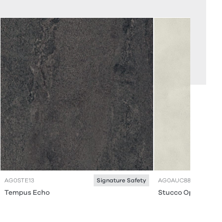
AG0STE13
AG0AUC88
Signature Safety
Tempus Echo
Stucco Opaline