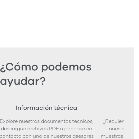
¿Cómo podemos
ayudar?
Información técnica
Ped
Explore nuestros documentos técnicos,
¿Requiere mues
descargue archivos PDF o póngase en
nuestra senci
contacto con uno de nuestros asesores
muestras de pro