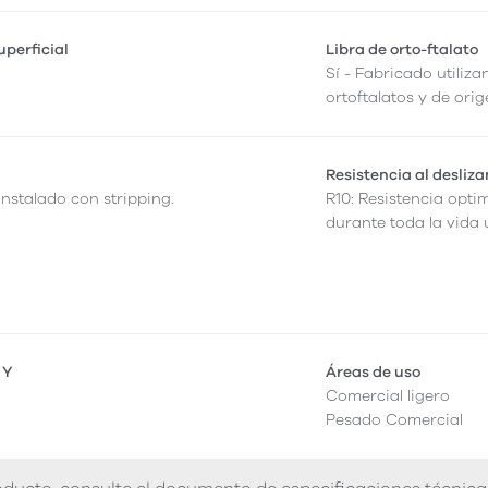
perficial
Libra de orto-ftalato
Sí - Fabricado utiliza
ortoftalatos y de orig
Resistencia al desliz
instalado con stripping.
R10: Resistencia opti
durante toda la vida ú
 Y
Áreas de uso
Comercial ligero
Pesado Comercial