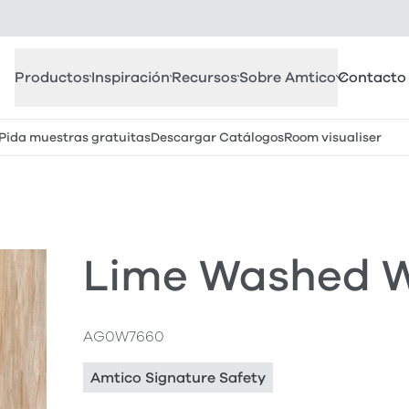
Productos
Inspiración
Recursos
Sobre Amtico
Contacto
Pida muestras gratuitas
Descargar Catálogos
Room visualiser
Lime Washed 
AG0W7660
Amtico Signature Safety