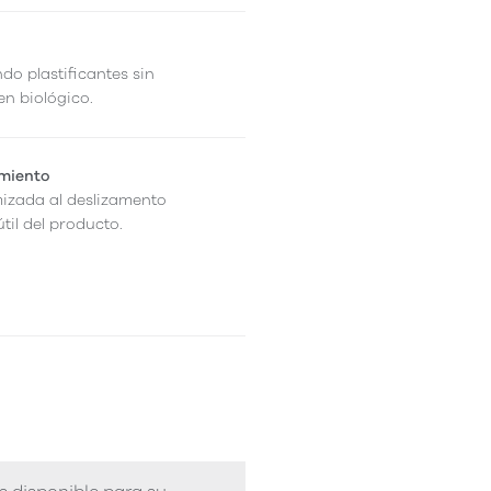
ndo plastificantes sin
en biológico.
amiento
mizada al deslizamento
til del producto.