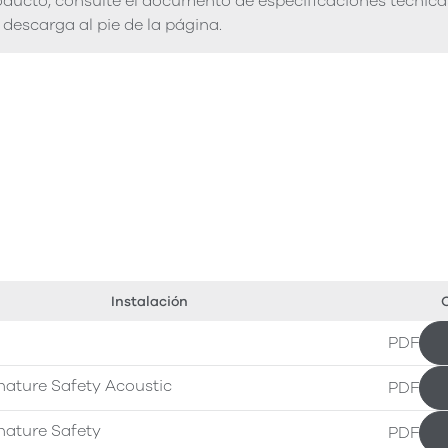
ducto, consulte el documento de especificaciones técnica
descarga al pie de la página.
Instalación
C
PDF
nature Safety Acoustic
PDF
nature Safety
PDF