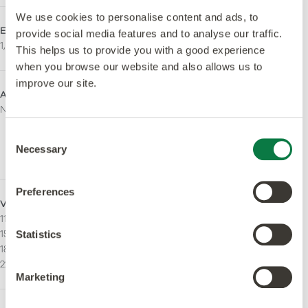
We use cookies to personalise content and ads, to
Espesor de la capa de uso
Acabado de la superficie
provide social media features and to analyse our traffic.
1,0mm
Quantum Guard Elite
This helps us to provide you with a good experience
when you browse our website and also allows us to
improve our site.
Acabado superficial
Libra de orto-ftalato
Natural Wood
Sí - Fabricado utilizando
plastificantes sin
Consent
ortoftalatos y de origen
Necessary
Selection
biológico.
Preferences
Veta continua
Tiras
114.3 x 914.4 mm
Puede ser instalado con
152.4 x 914.4 mm
stripping.
Statistics
184.2 x 1219.2 mm
228,6 x 1219,2mm
Marketing