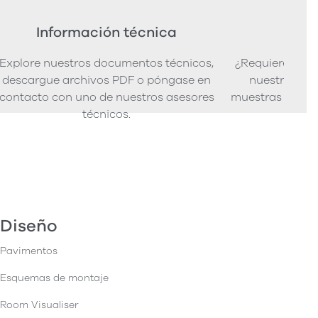
Información técnica
Ped
Explore nuestros documentos técnicos,
¿Requiere mues
descargue archivos PDF o póngase en
nuestra senci
contacto con uno de nuestros asesores
muestras de pro
técnicos.
Diseño
Pavimentos
Esquemas de montaje
Room Visualiser