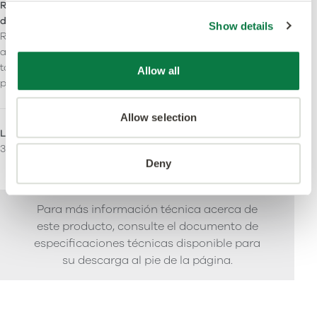
Resistencia al
Reacción fuego
deslizamiento
Bfl-S1
Show details
R10: Resistencia optimizada
al deslizamento durante
toda la vida útil del
Allow all
producto.
Allow selection
LRV - Valor Y
Áreas de uso
33
Comercial ligero
Deny
Pesado Comercial
Para más información técnica acerca de
este producto, consulte el documento de
especificaciones técnicas disponible para
su descarga al pie de la página.