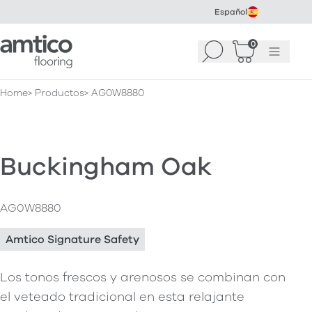
Español
Amtico Flooring
0
Buscar
Cesta
(
0
Menú
)
Home
Productos
AG0W8880
Buckingham Oak
AG0W8880
Amtico Signature Safety
Los tonos frescos y arenosos se combinan con
el veteado tradicional en esta relajante