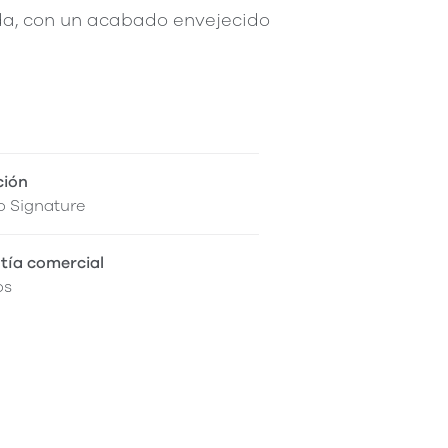
ada, con un acabado envejecido
ción
o Signature
tía comercial
os