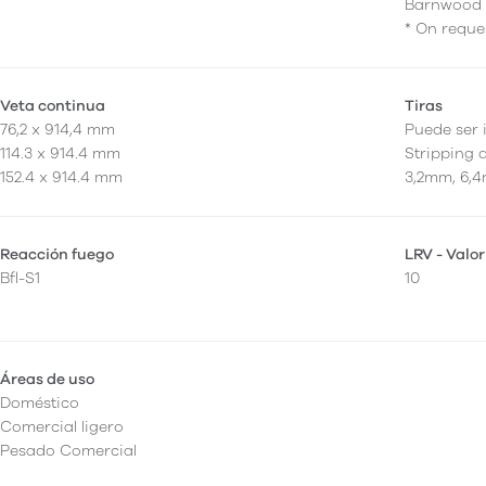
Barnwood 
* On reque
Veta continua
Tiras
76,2 x 914,4 mm
Puede ser 
114.3 x 914.4 mm
Stripping 
152.4 x 914.4 mm
3,2mm, 6,4
Reacción fuego
LRV - Valor
Bfl-S1
10
Áreas de uso
Doméstico
Comercial ligero
Pesado Comercial