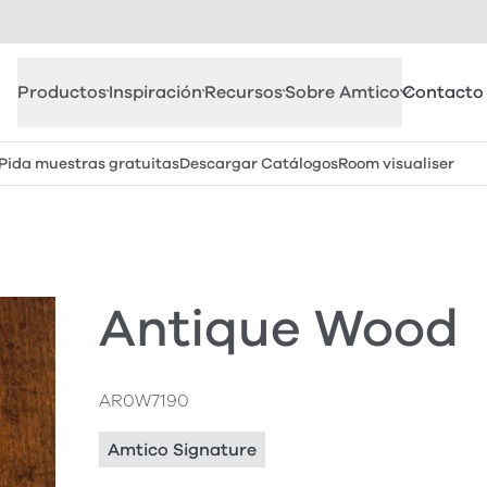
Productos
Inspiración
Recursos
Sobre Amtico
Contacto
Pida muestras gratuitas
Descargar Catálogos
Room visualiser
Antique Wood
AR0W7190
Amtico Signature