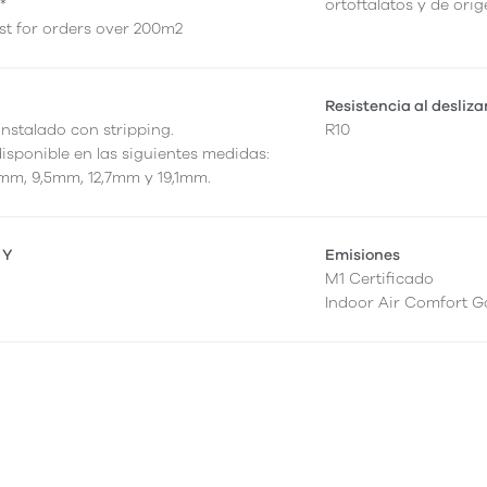
*
ortoftalatos y de orig
st for orders over 200m2
Resistencia al desliz
instalado con stripping.
R10
disponible en las siguientes medidas:
mm, 9,5mm, 12,7mm y 19,1mm.
 Y
Emisiones
M1 Certificado
Indoor Air Comfort G