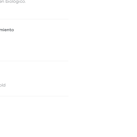
en biológico.
amiento
old