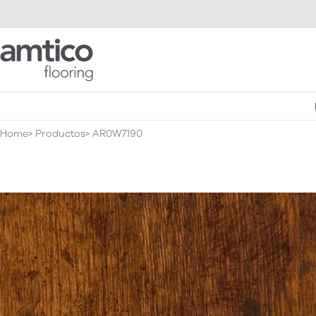
Amtico Flooring
Home
Productos
AR0W7190