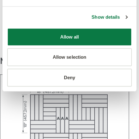
Destacado en este
Show details
diseño
Allow all
Allow selection
Modelo
Deny