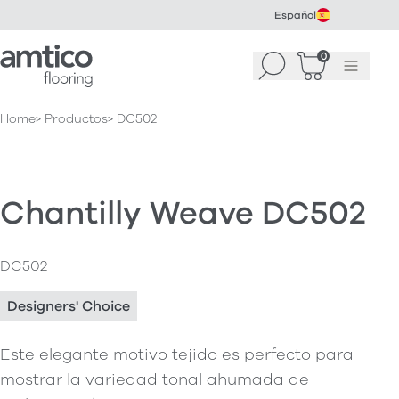
Español
Amtico Flooring
0
Buscar
Cesta
(
0
Menú
)
Home
Productos
DC502
Chantilly Weave DC502
DC502
Designers' Choice
Este elegante motivo tejido es perfecto para
mostrar la variedad tonal ahumada de