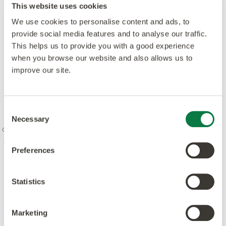
This website uses cookies
We use cookies to personalise content and ads, to
provide social media features and to analyse our traffic.
This helps us to provide you with a good experience
when you browse our website and also allows us to
improve our site.
Nuestro espíritu es combinar la creatividad y la
innovación con los más altos niveles de calidad:
Consent
diseño, fabricación, producto y servicio. Estamos
Necessary
Selection
comprometidos con los estándares líderes y estamos
dedicados a aumentar la conciencia ambiental en la
Preferences
industria. Nuestros productos y procesos cumplen o
superan los principales estándares mundiales.
Statistics
Marketing