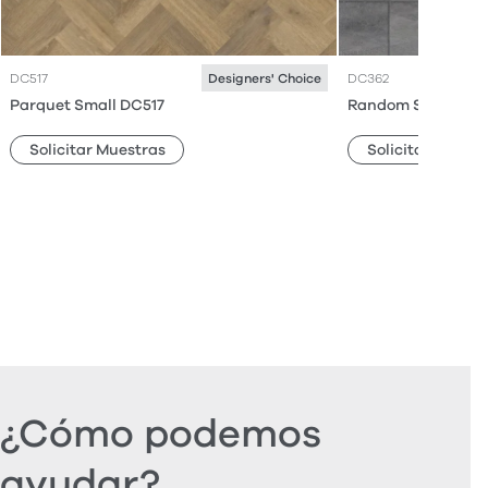
DC517
DC362
Designers' Choice
Parquet Small DC517
Random Stone DC
Solicitar Muestras
Solicitar Muestr
¿Cómo podemos
ayudar?