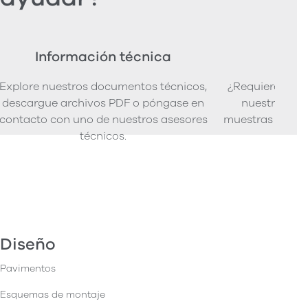
Información técnica
Ped
Explore nuestros documentos técnicos,
¿Requiere mues
descargue archivos PDF o póngase en
nuestra senci
contacto con uno de nuestros asesores
muestras de pro
técnicos.
Diseño
Pavimentos
Esquemas de montaje