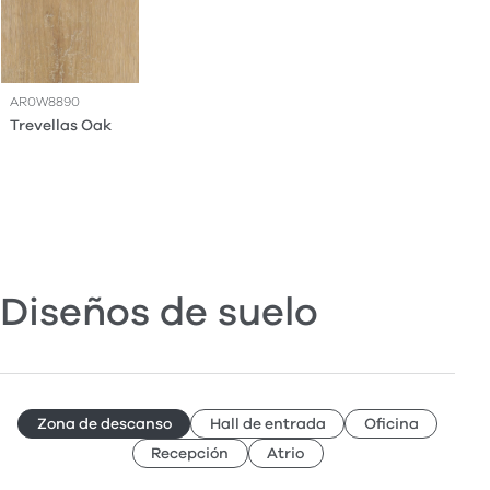
AR0W8890
Trevellas Oak
Diseños de suelo
Zona de descanso
Hall de entrada
Oficina
Recepción
Atrio