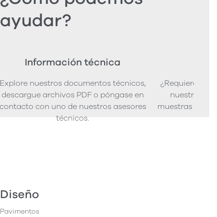
ayudar?
Información técnica
Ped
Explore nuestros documentos técnicos,
¿Requiere mues
descargue archivos PDF o póngase en
nuestra senci
contacto con uno de nuestros asesores
muestras de pro
técnicos.
Diseño
Pavimentos