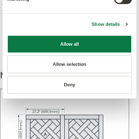
Destacado en este
Show details
diseño
Allow all
Allow selection
Modelo
Deny