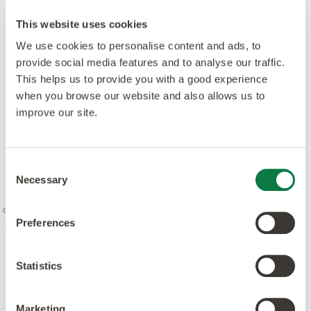
This website uses cookies
We use cookies to personalise content and ads, to
provide social media features and to analyse our traffic.
This helps us to provide you with a good experience
when you browse our website and also allows us to
improve our site.
Nuestro espíritu es combinar la creatividad y la
Consent
innovación con los más altos niveles de calidad:
Necessary
Selection
diseño, fabricación, producto y servicio. Estamos
comprometidos con los estándares líderes y estamos
Preferences
dedicados a aumentar la conciencia ambiental en la
industria. Nuestros productos y procesos cumplen o
superan los principales estándares mundiales.
Statistics
Marketing