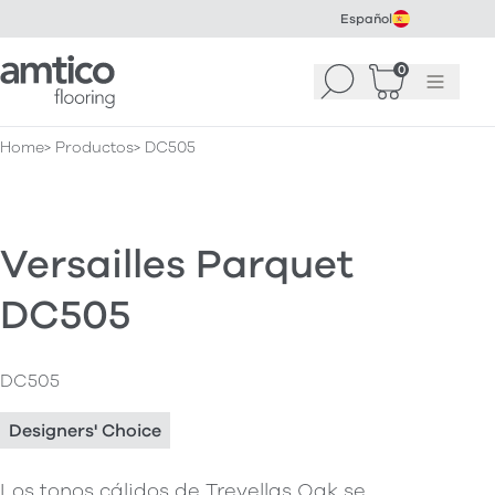
Español
Amtico Flooring
0
Buscar
Cesta
(
0
Menú
)
Home
Productos
DC505
Versailles Parquet
DC505
DC505
Designers' Choice
Los tonos cálidos de Trevellas Oak se