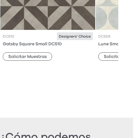
DC510
DC559
Designers' Choice
Gatsby Square Small DC510
Lune Small DC559
Solicitar Muestras
Solicitar Muestr
¿Cómo podemos