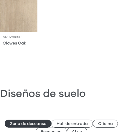
AR0W8650
Clowes Oak
Diseños de suelo
Zona de descanso
Hall de entrada
Oficina
Recepción
Atrio