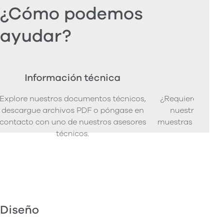
¿Cómo podemos
ayudar?
Información técnica
Ped
Explore nuestros documentos técnicos,
¿Requiere mues
descargue archivos PDF o póngase en
nuestra senci
contacto con uno de nuestros asesores
muestras de pro
técnicos.
Diseño