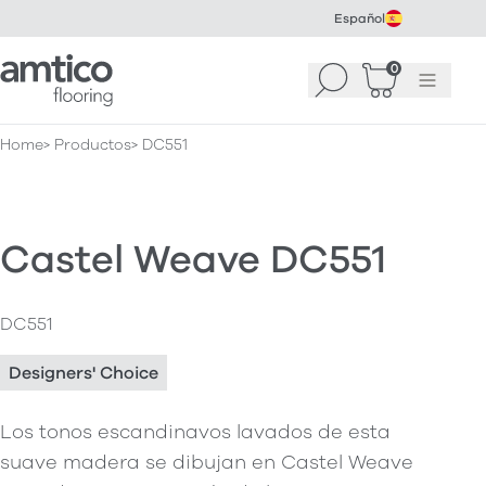
Español
Amtico Flooring
0
Buscar
Cesta
(
0
Menú
)
Home
Productos
DC551
Castel Weave DC551
DC551
Designers' Choice
Los tonos escandinavos lavados de esta
suave madera se dibujan en Castel Weave