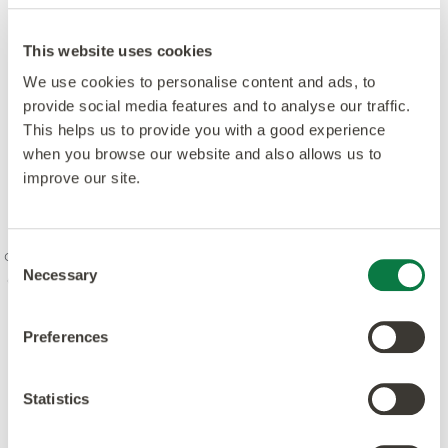
This website uses cookies
We use cookies to personalise content and ads, to
provide social media features and to analyse our traffic.
This helps us to provide you with a good experience
when you browse our website and also allows us to
improve our site.
Nuestro espíritu es combinar la creatividad y la
innovación con los más altos niveles de calidad:
diseño, fabricación, producto y servicio. Estamos
comprometidos con los estándares líderes y estamos
Consent
Necessary
dedicados a aumentar la conciencia ambiental en la
Selection
industria. Nuestros productos y procesos cumplen o
superan los principales estándares mundiales.
Preferences
Statistics