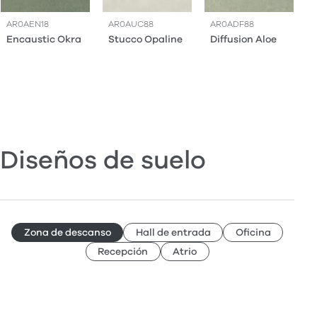
AR0AEN18
AR0AUC88
AR0ADF88
Encaustic Okra
Stucco Opaline
Diffusion Aloe
Diseños de suelo
Zona de descanso
Hall de entrada
Oficina
Recepción
Atrio