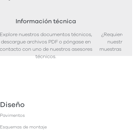
Información técnica
Ped
Explore nuestros documentos técnicos,
¿Requiere mues
descargue archivos PDF o póngase en
nuestra senci
contacto con uno de nuestros asesores
muestras de pro
técnicos.
Diseño
Pavimentos
Esquemas de montaje