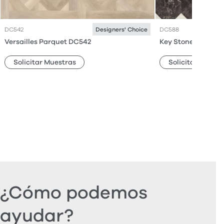
DC542
DC588
Designers' Choice
Versailles Parquet DC542
Key Stone Mini DC
Solicitar Muestras
Solicitar Muestr
¿Cómo podemos
ayudar?