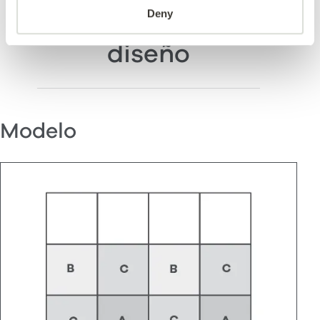
Destacado en este
Deny
diseño
Modelo