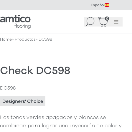
Español
Amtico Flooring
0
Buscar
Cesta
(
0
Menú
)
Home
Productos
DC598
Check DC598
DC598
Designers' Choice
Los tonos verdes apagados y blancos se
combinan para lograr una inyección de color y