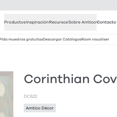
Productos
Inspiración
Recursos
Sobre Amtico
Contacto
Pida muestras gratuitas
Descargar Catálogos
Room visualiser
Corinthian Co
DC622
Amtico Décor