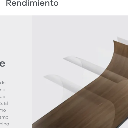
Rendimiento
e
 de
ano
 de
. El
smo
ismo
imina