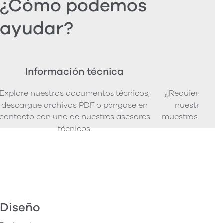
¿Cómo podemos
ayudar?
Información técnica
Ped
Explore nuestros documentos técnicos,
¿Requiere mues
descargue archivos PDF o póngase en
nuestra senci
contacto con uno de nuestros asesores
muestras de pro
técnicos.
Diseño