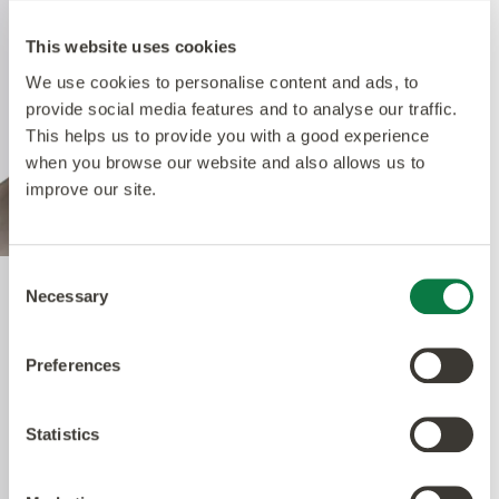
This website uses cookies
We use cookies to personalise content and ads, to
provide social media features and to analyse our traffic.
This helps us to provide you with a good experience
when you browse our website and also allows us to
improve our site.
Consent
Necessary
Selection
Quantum Guard Elite
Antimicrobial
Preferences
Statistics
The crowning feature of our Multiple Performance
System is our Quantum Guard urethane layer
with Antimicrobial technology. Amtico’s Quantum