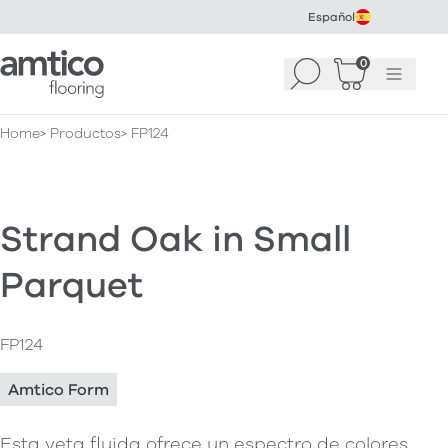
Español
Amtico Flooring
0
Buscar
Cesta
(
0
Menú
)
Home
Productos
FP124
Strand Oak in Small
Parquet
FP124
Amtico Form
Esta veta fluida ofrece un espectro de colores