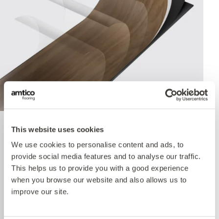
This website uses cookies
Quantum Guard Elite
We use cookies to personalise content and ads, to
Antimicrobial
provide social media features and to analyse our traffic.
This helps us to provide you with a good experience
when you browse our website and also allows us to
The crowning feature of our Multiple Performance
improve our site.
System is our Quantum Guard urethane layer
with Antimicrobial technology. Amtico’s Quantum