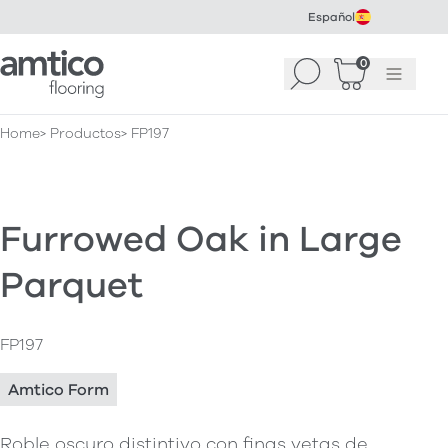
Español
Amtico Flooring
0
Buscar
Cesta
(
0
Menú
)
Home
Productos
FP197
Furrowed Oak in Large
Parquet
FP197
Amtico Form
Roble oscuro distintivo con finas vetas de