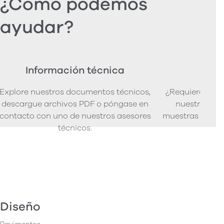
¿Cómo podemos
ayudar?
Información técnica
Ped
Explore nuestros documentos técnicos,
¿Requiere mues
descargue archivos PDF o póngase en
nuestra senci
contacto con uno de nuestros asesores
muestras de pro
técnicos.
Diseño