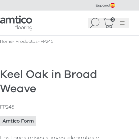
Español
Amtico Flooring
0
Buscar
Cesta
(
0
Menú
)
Home
Productos
FP245
Keel Oak in Broad
Weave
FP245
Amtico Form
Los tonos grises suaves, elegantes y