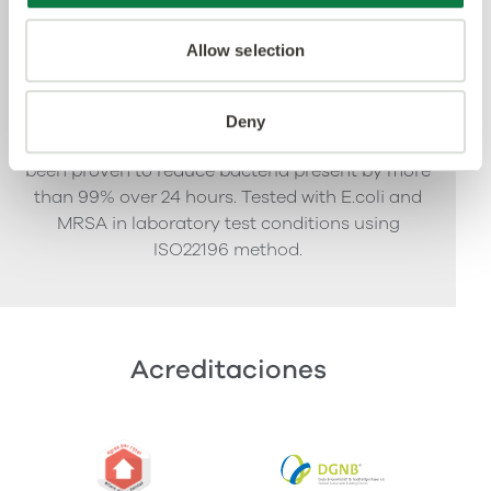
with Antimicrobial technology. Amtico’s Quantum
Guard is the most durable urethane on the
Allow selection
market. The low-gloss finish makes our floors
easier to clean and eliminates the need for polish
whilst the active antimicrobial technology offers
Deny
peace of mind between cleaning cycles and has
been proven to reduce bacteria present by more
than 99% over 24 hours. Tested with E.coli and
MRSA in laboratory test conditions using
ISO22196 method.
Acreditaciones