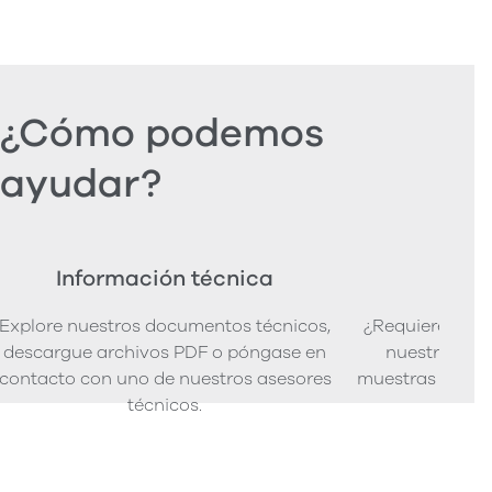
¿Cómo podemos
ayudar?
Información técnica
Ped
Explore nuestros documentos técnicos,
¿Requiere mues
descargue archivos PDF o póngase en
nuestra senci
contacto con uno de nuestros asesores
muestras de pro
técnicos.