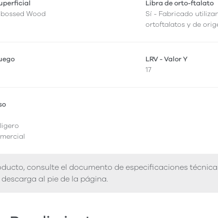
perficial
Libra de orto-ftalato
mbossed Wood
Sí - Fabricado utiliza
ortoftalatos y de orig
fuego
LRV - Valor Y
17
so
ligero
mercial
ducto, consulte el documento de especificaciones técnica
descarga al pie de la página.