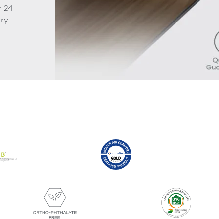
r 24
ory