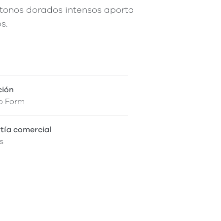
tonos dorados intensos aporta
s.
ción
o Form
tía comercial
s