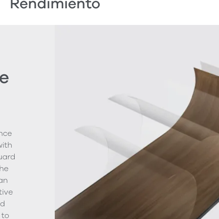
Rendimiento
e
nce
with
uard
The
ean
tive
nd
 to