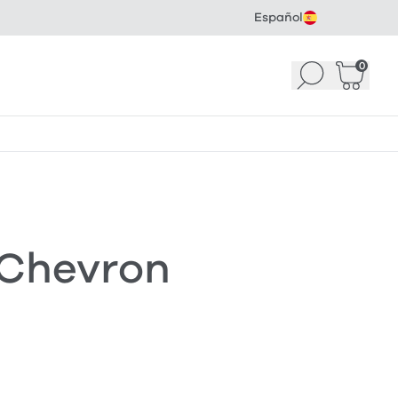
Español
0
Buscar
Cesta
(
 Chevron