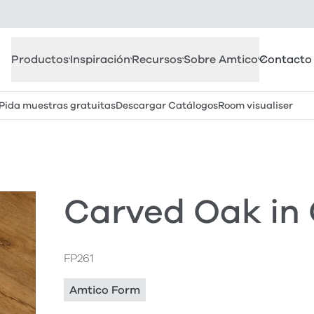
Productos
Inspiración
Recursos
Sobre Amtico
Contacto
Pida muestras gratuitas
Descargar Catálogos
Room visualiser
Carved Oak in
FP261
Amtico Form