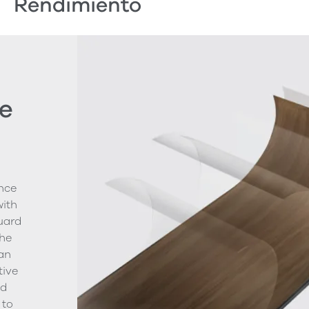
Rendimiento
e
nce
with
uard
The
ean
tive
nd
 to