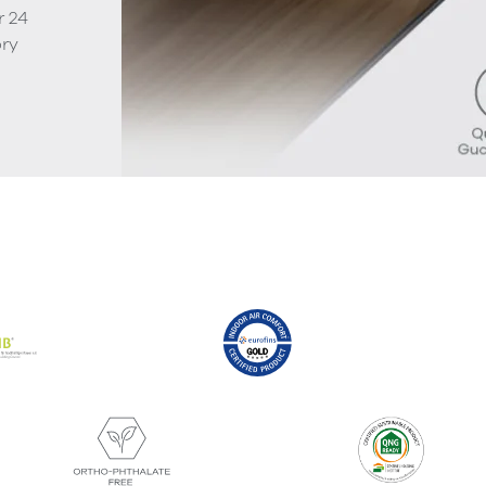
r 24
ory