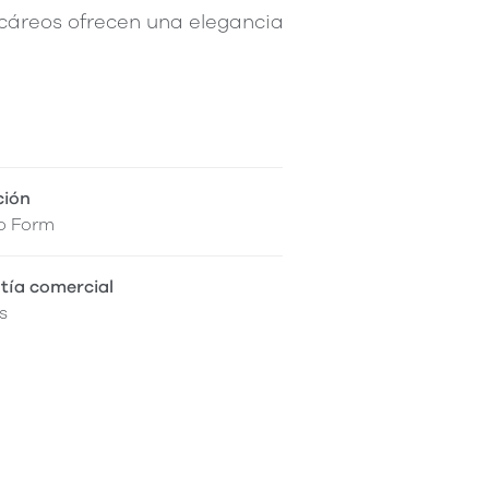
lcáreos ofrecen una elegancia
ción
o Form
tía comercial
s