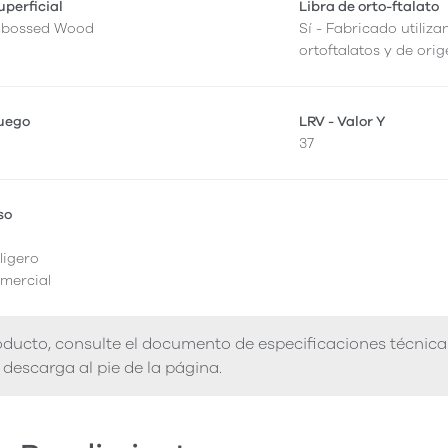
perficial
Libra de orto-ftalato
mbossed Wood
Sí - Fabricado utiliza
ortoftalatos y de orig
fuego
LRV - Valor Y
37
so
ligero
mercial
ducto, consulte el documento de especificaciones técnica
descarga al pie de la página.