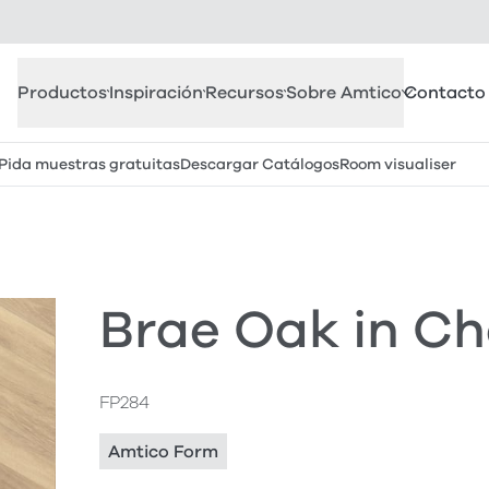
Productos
Inspiración
Recursos
Sobre Amtico
Contacto
Pida muestras gratuitas
Descargar Catálogos
Room visualiser
Brae Oak in C
FP284
Amtico Form