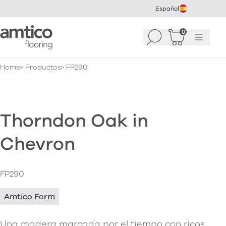
Español
Amtico Flooring
0
Buscar
Cesta
(
0
Menú
)
Home
Productos
FP290
Thorndon Oak in
Chevron
FP290
Amtico Form
Una madera marcada por el tiempo con ricos