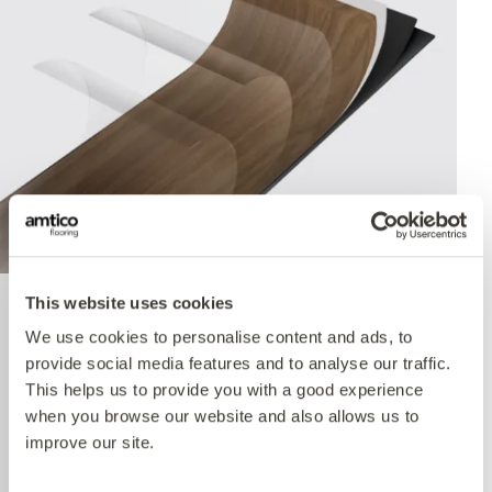
This website uses cookies
Quantum Guard Elite
We use cookies to personalise content and ads, to
provide social media features and to analyse our traffic.
Antimicrobial
This helps us to provide you with a good experience
when you browse our website and also allows us to
improve our site.
The crowning feature of our Multiple Performance
System is our Quantum Guard urethane layer