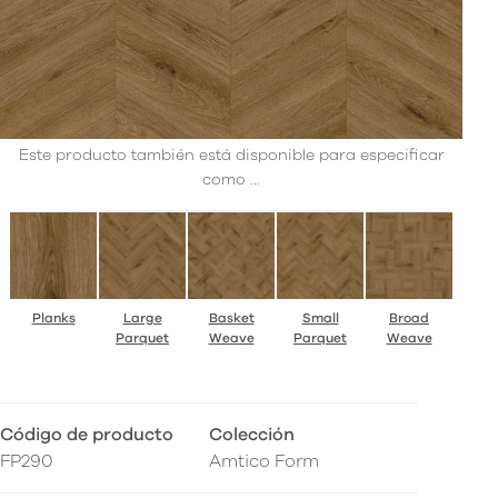
Este producto también está disponible para especificar
como ...
Planks
Large
Basket
Small
Broad
Parquet
Weave
Parquet
Weave
Código de producto
Colección
FP290
Amtico Form