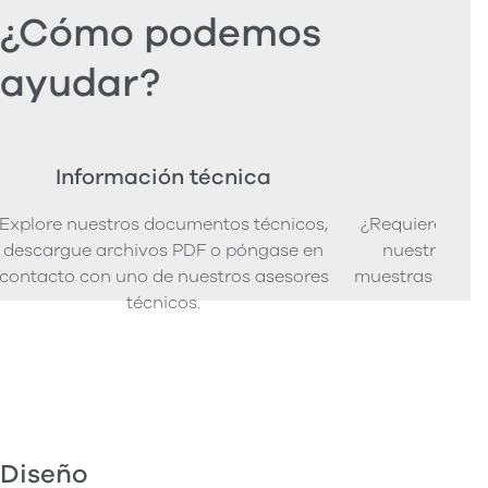
¿Cómo podemos
ayudar?
Información técnica
Ped
Explore nuestros documentos técnicos,
¿Requiere mues
descargue archivos PDF o póngase en
nuestra senci
contacto con uno de nuestros asesores
muestras de pro
técnicos.
Diseño