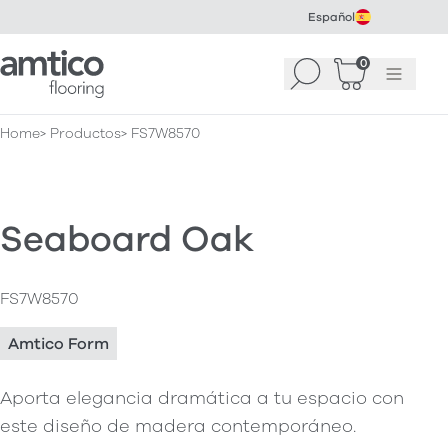
Español
Amtico Flooring
0
Buscar
Cesta
(
0
Menú
)
Home
Productos
FS7W8570
Seaboard Oak
FS7W8570
Amtico Form
Aporta elegancia dramática a tu espacio con
este diseño de madera contemporáneo.