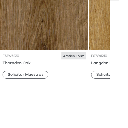
FS7W6220
FS7W6210
Amtico Form
Thorndon Oak
Langdon Oak
Solicitar Muestras
Solicitar Muestr