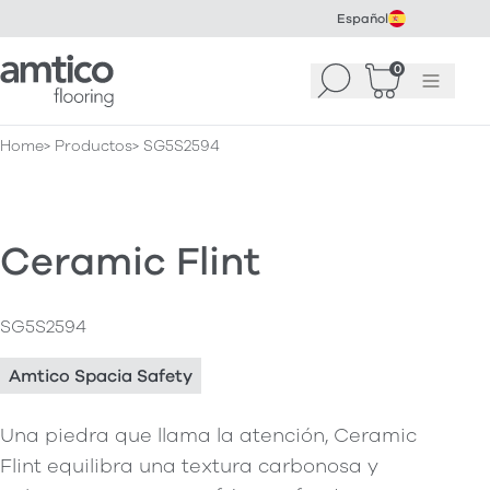
Español
Amtico Flooring
0
Buscar
Cesta
(
0
Menú
)
Home
Productos
SG5S2594
Ceramic Flint
SG5S2594
Amtico Spacia Safety
Una piedra que llama la atención, Ceramic
Flint equilibra una textura carbonosa y