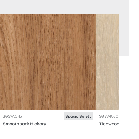
SG5W2545
SG5W1050
Spacia Safety
Smoothbark Hickory
Tidewood Oak