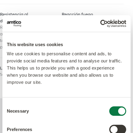
Resistencia al
Reacción fuego
deslizamiento
Bfl-S1
R10: Resistencia optimizada
al deslizamento durante
toda la vida útil del
This website uses cookies
producto.
We use cookies to personalise content and ads, to
provide social media features and to analyse our traffic.
This helps us to provide you with a good experience
LRV - Valor Y
Áreas de uso
14
Doméstico
when you browse our website and also allows us to
Comercial ligero
improve our site.
Pesado Comercial
Consent
Para más información técnica acerca de
Necessary
Selection
este producto, consulte el documento de
especificaciones técnicas disponible para
su descarga al pie de la página.
Preferences