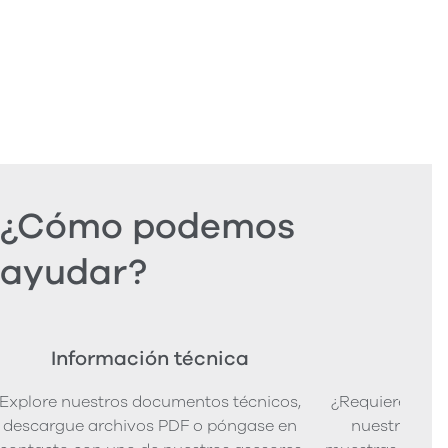
¿Cómo podemos
ayudar?
Información técnica
Ped
Explore nuestros documentos técnicos,
¿Requiere mues
descargue archivos PDF o póngase en
nuestra senci