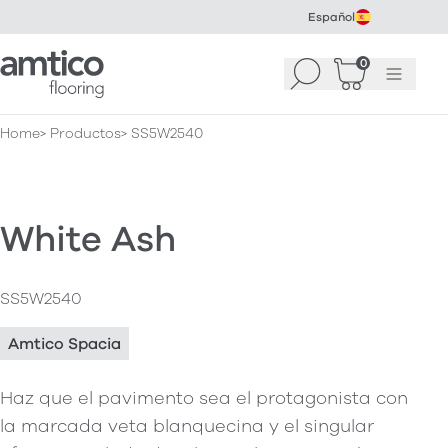
Español
Amtico Flooring
0
Buscar
Cesta
(
0
Menú
)
Home
Productos
SS5W2540
White Ash
SS5W2540
Amtico Spacia
Haz que el pavimento sea el protagonista con
la marcada veta blanquecina y el singular