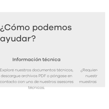
¿Cómo podemos
ayudar?
Información técnica
Ped
Explore nuestros documentos técnicos,
¿Requiere mues
descargue archivos PDF o póngase en
nuestra senci
contacto con uno de nuestros asesores
muestras de pro
técnicos.