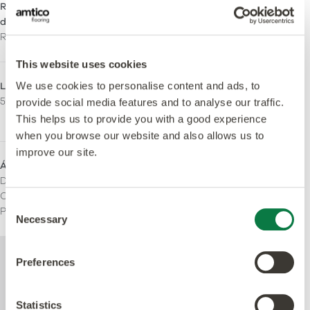
Resistencia al
Reacción fuego
deslizamiento
Bfl-S1
R10
This website uses cookies
LRV - Valor Y
Emisiones
We use cookies to personalise content and ads, to
50
M1 Certificado
provide social media features and to analyse our traffic.
Indoor Air Comfort Gold
This helps us to provide you with a good experience
when you browse our website and also allows us to
improve our site.
Áreas de uso
Doméstico
Comercial ligero
Consent
Pesado Comercial
Necessary
Selection
Para más información técnica acerca de
Preferences
este producto, consulte el documento de
especificaciones técnicas disponible para
su descarga al pie de la página.
Statistics