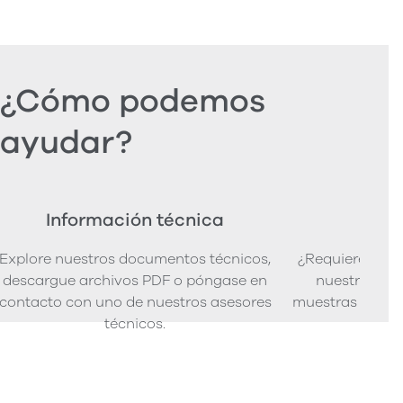
¿Cómo podemos
ayudar?
Información técnica
Ped
Explore nuestros documentos técnicos,
¿Requiere mues
descargue archivos PDF o póngase en
nuestra senci
contacto con uno de nuestros asesores
muestras de pro
técnicos.