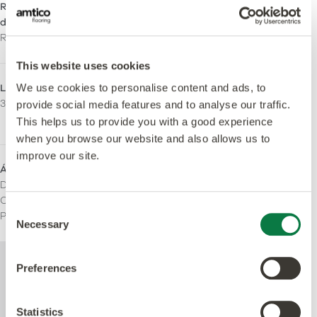
Resistencia al
Reacción fuego
deslizamiento
Bfl-S1
R10
This website uses cookies
LRV - Valor Y
Emisiones
We use cookies to personalise content and ads, to
31
M1 Certificado
provide social media features and to analyse our traffic.
Indoor Air Comfort Gold
This helps us to provide you with a good experience
when you browse our website and also allows us to
improve our site.
Áreas de uso
Doméstico
Comercial ligero
Consent
Pesado Comercial
Necessary
Selection
Para más información técnica acerca de
Preferences
este producto, consulte el documento de
especificaciones técnicas disponible para
su descarga al pie de la página.
Statistics