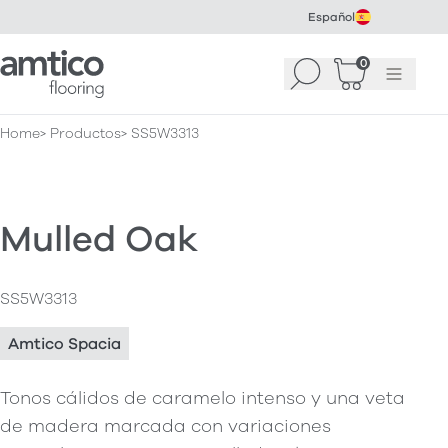
Español
Amtico Flooring
0
Buscar
Cesta
(
0
Menú
)
Home
Productos
SS5W3313
Mulled Oak
SS5W3313
Amtico Spacia
Tonos cálidos de caramelo intenso y una veta
de madera marcada con variaciones