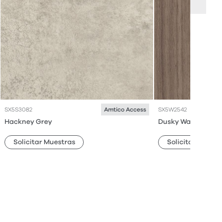
SX5S3082
SX5W2542
Amtico Access
Hackney Grey
Dusky Walnut
Solicitar Muestras
Solicitar Muestr