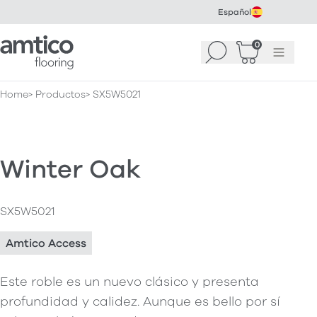
Español
Amtico Flooring
0
Buscar
Cesta
(
0
Menú
)
Home
Productos
SX5W5021
Winter Oak
SX5W5021
Amtico Access
Este roble es un nuevo clásico y presenta
profundidad y calidez. Aunque es bello por sí