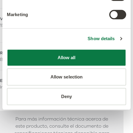
Marketing
Veta continua
Resistencia al
150.0 x 1000.5 mm
deslizamiento
R10
Show details
Reacción fuego
LRV - Valor Y
Allow all
Bfl-S1
16
Allow selection
Emisiones
Áreas de uso
Indoor Air Comfort Gold
Doméstico
Comercial ligero
Deny
Pesado Comercial
Para más información técnica acerca de
este producto, consulte el documento de