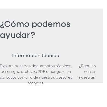
¿Cómo podemos
ayudar?
Información técnica
Ped
Explore nuestros documentos técnicos,
¿Requiere mues
descargue archivos PDF o póngase en
nuestra senci
contacto con uno de nuestros asesores
muestras de pro
técnicos.