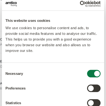
y el control de calidad.
Especificaciones del producto
This website uses cookies
We use cookies to personalise content and ads, to
provide social media features and to analyse our traffic.
Colección
Espesor total
This helps us to provide you with a good experience
Amtico Access
5,0mm
when you browse our website and also allows us to
improve our site.
Espesor de la capa de uso
Acabado de la superficie
0,55mm
Urethane Coating
Consent
Necessary
Selection
Acabado superficial
Libra de orto-ftalato
Preferences
Rustic
Sí - Fabricado utilizando
plastificantes sin
ortoftalatos y de origen
Statistics
biológico.