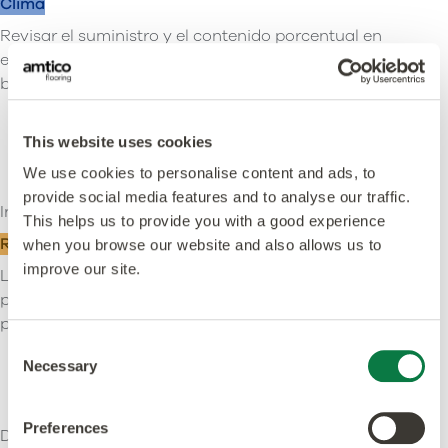
Clima
Revisar el suministro y el contenido porcentual en
el producto de las materias primas de origen
biológico atribuido para identificar mejoras
This website uses cookies
We use cookies to personalise content and ads, to
provide social media features and to analyse our traffic.
Instalación y fin de la vida útil
This helps us to provide you with a good experience
Residuos
when you browse our website and also allows us to
improve our site.
Lograr un aumento del 10 % en la devolución de
productos usados como parte de nuestro
programa de recogida.
Consent
Necessary
Selection
Preferences
Desarrollo del personal