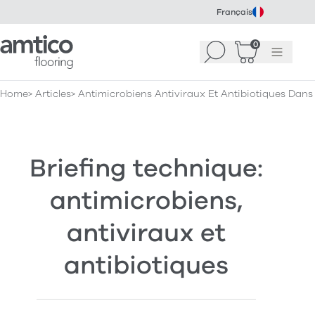
Français
Amtico Flooring
0
Recherche
Panier
(
Menu
0
)
Home
Articles
Antimicrobiens Antiviraux Et Antibiotiques Dans
Briefing technique:
antimicrobiens,
antiviraux et
antibiotiques