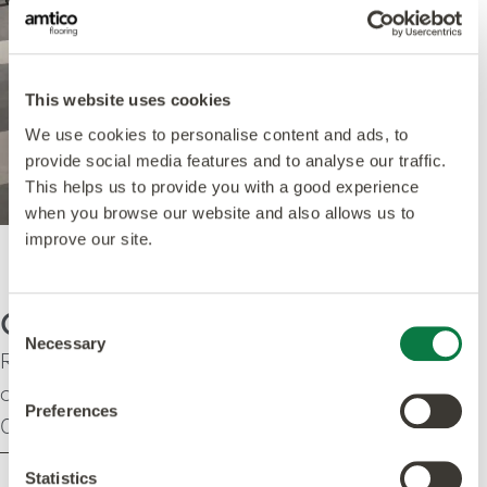
This website uses cookies
We use cookies to personalise content and ads, to
provide social media features and to analyse our traffic.
This helps us to provide you with a good experience
when you browse our website and also allows us to
improve our site.
Collection Amtico Access
Consent
Necessary
Selection
Revêtement de sol en pose plombante
amovible, avec une couche d'usure de
Preferences
0,55 mm, rapide à installer
Statistics