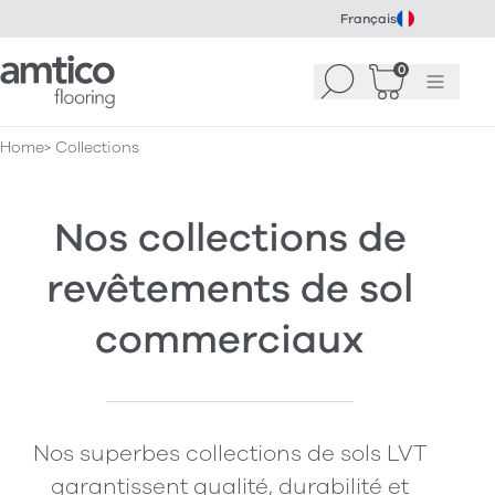
Français
Amtico Flooring
0
Recherche
Panier
(
Menu
0
)
Home
Collections
Nos collections de
revêtements de sol
commerciaux
Nos superbes collections de sols LVT
garantissent qualité, durabilité et