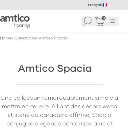
Français
Amtico Flooring
0
Recherche
Panier
(
Menu
0
)
Home
Collections
Amtico Spacia
Amtico Spacia
Une collection remarquablement simple à
mettre en œuvre. Alliant des décors wood
et stone au caractère affirmé, Spacia
conjugue élégance contemporaine et