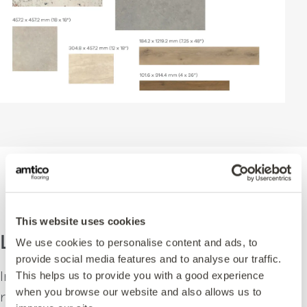
This website uses cookies
Le parquet à votre façon
We use cookies to personalise content and ads, to
provide social media features and to analyse our traffic.
Intemporel et classique, le parquet
This helps us to provide you with a good experience
when you browse our website and also allows us to
reste encore et toujours un favori.