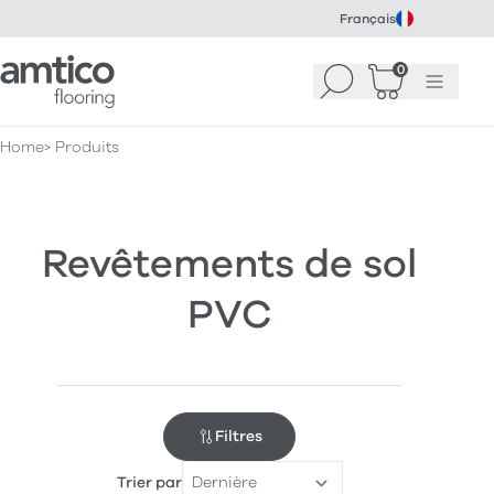
Français
Amtico Flooring
0
Recherche
Panier
(
Menu
0
)
Home
Produits
Revêtements de sol
PVC
Filtres
Trier par