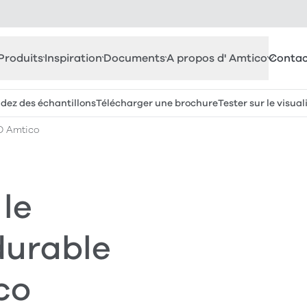
Produits
Inspiration
Documents
A propos d' Amtico
Contac
z des échantillons
Télécharger une brochure
Tester sur le visual
D Amtico
le
durable
co