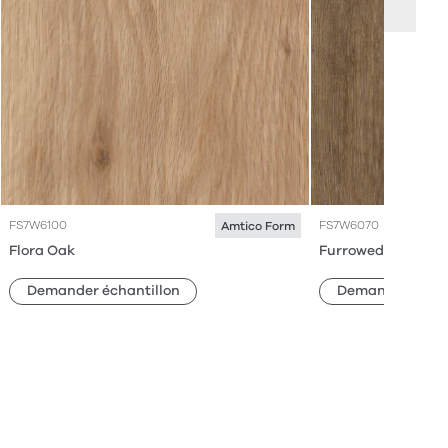
FS7W6100
FS7W6070
Amtico Form
Flora Oak
Furrowed Oak
Demander échantillon
Demander échan