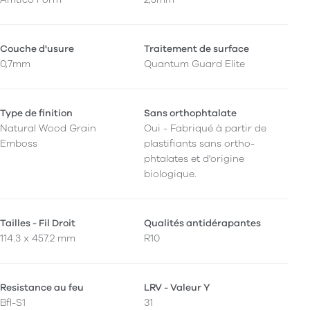
Couche d'usure
Traitement de surface
0,7mm
Quantum Guard Elite
Type de finition
Sans orthophtalate
Natural Wood Grain
Oui - Fabriqué à partir de
Emboss
plastifiants sans ortho-
phtalates et d'origine
biologique.
Tailles - Fil Droit
Qualités antidérapantes
114.3 x 457.2 mm
R10
Resistance au feu
LRV - Valeur Y
Bfl-S1
31