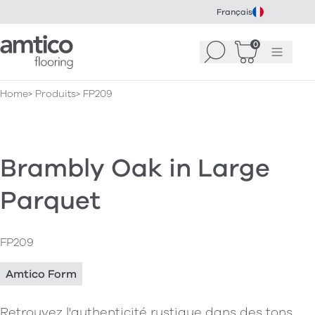
Français
Amtico Flooring
0
Recherche
Panier
(
Menu
0
)
Home
Produits
FP209
Brambly Oak in Large
Parquet
FP209
Amtico Form
Retrouvez l'authenticité rustique dans des tons