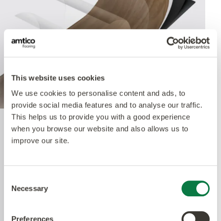
This website uses cookies
We use cookies to personalise content and ads, to
provide social media features and to analyse our traffic.
This helps us to provide you with a good experience
when you browse our website and also allows us to
Quantum Guard Elite
improve our site.
Antimicrobial
Consent
Un des bénéfices premiers de notre système à
Necessary
Selection
performances multiples est le traitement
d'uréthane Quantum Guard incorporant une
Preferences