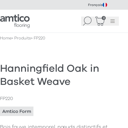
Français
Amtico Flooring
0
Recherche
Panier
(
Menu
0
)
Home
Produits
FP220
Hanningfield Oak in
Basket Weave
FP220
Amtico Form
Bois fauve intemporel, nœuds distinctifs et