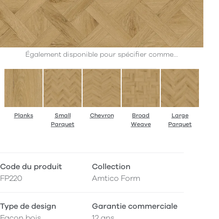
Également disponible pour spécifier comme...
Planks
Small
Chevron
Broad
Large
Parquet
Weave
Parquet
Code du produit
Collection
FP220
Amtico Form
Type de design
Garantie commerciale
Façon bois
12 ans