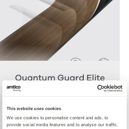
Quantum Guard Elite
Antimicrobial
Un des bénéfices premiers de notre système à
This website uses cookies
performances multiples est le traitement
We use cookies to personalise content and ads, to
d'uréthane Quantum Guard incorporant une
provide social media features and to analyse our traffic.
technologie antibactérienne. Quantum Guard