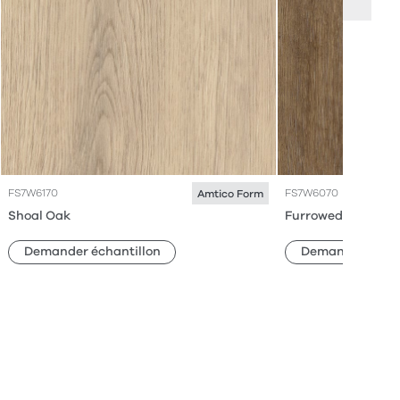
FS7W6170
FS7W6070
Amtico Form
Shoal Oak
Furrowed Oak
Demander échantillon
Demander échan