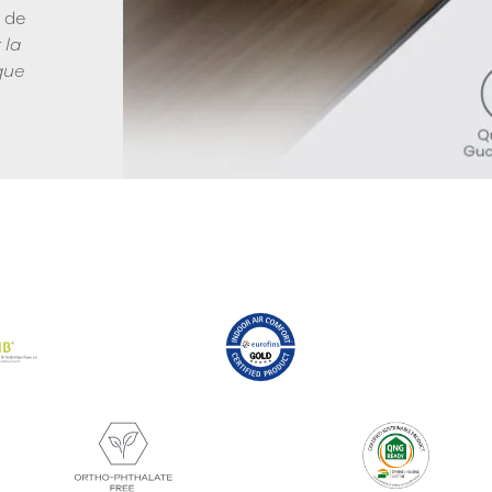
s de
 la
que