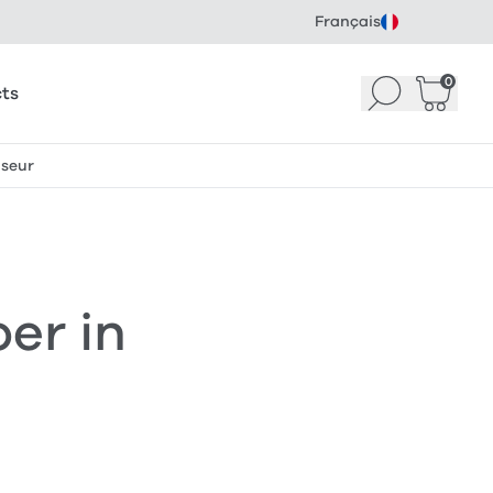
Français
0
Recherche
Panier
(
ts
iseur
er in