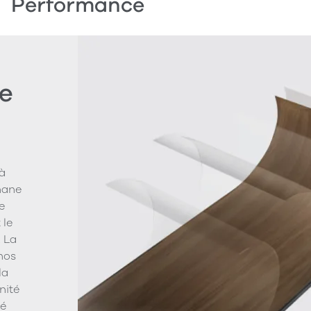
Performance
e
à
hane
e
 le
. La
 nos
la
nité
vé