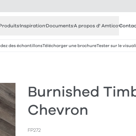
Produits
Inspiration
Documents
A propos d' Amtico
Contac
z des échantillons
Télécharger une brochure
Tester sur le visual
Burnished Timb
Chevron
FP272