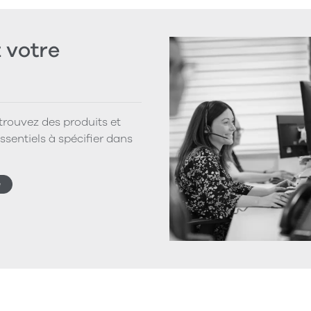
votre
 trouvez des produits et
ssentiels à spécifier dans
e