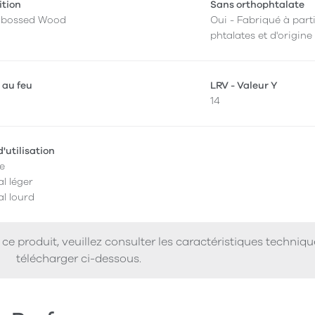
ition
Sans orthophtalate
mbossed Wood
Oui - Fabriqué à parti
phtalates et d'origine
 au feu
LRV - Valeur Y
14
'utilisation
e
l léger
l lourd
ce produit, veuillez consulter les caractéristiques techniq
télécharger ci-dessous.