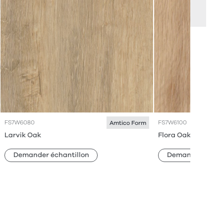
FS7W6080
FS7W6100
Amtico Form
Larvik Oak
Flora Oak
Demander échantillon
Demander échan