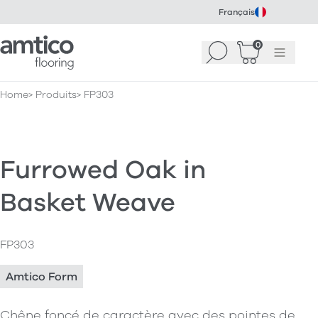
Français
Amtico Flooring
0
Recherche
Panier
(
Menu
0
)
Home
Produits
FP303
Furrowed Oak in
Basket Weave
FP303
Amtico Form
Chêne foncé de caractère avec des pointes de