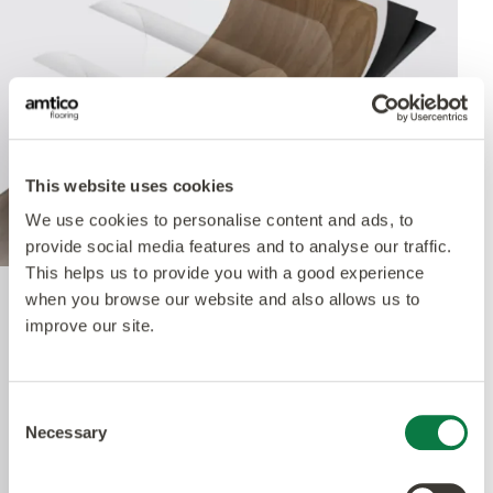
This website uses cookies
We use cookies to personalise content and ads, to
provide social media features and to analyse our traffic.
This helps us to provide you with a good experience
when you browse our website and also allows us to
Quantum Guard Elite
improve our site.
Antimicrobial
Consent
Necessary
Selection
Un des bénéfices premiers de notre système à
performances multiples est le traitement