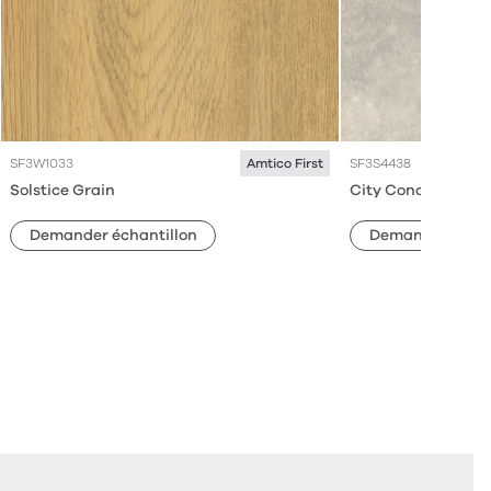
SF3W1033
SF3S4438
Amtico First
Solstice Grain
City Concrete
Demander échantillon
Demander échan