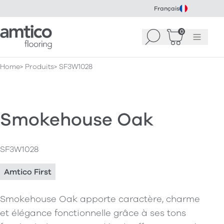
Français
Amtico Flooring
0
Recherche
Panier
(
Menu
0
)
Home
Produits
SF3W1028
Smokehouse Oak
SF3W1028
Amtico First
Smokehouse Oak apporte caractère, charme
et élégance fonctionnelle grâce à ses tons