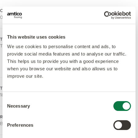
Couche d'usure
Traitement de surface
0,3mm
Urethane Coating
This website uses cookies
Type de finition
Sans orthophtalate
Tick
Oui - Fabriqué à partir de
We use cookies to personalise content and ads, to
plastifiants sans ortho-
provide social media features and to analyse our traffic.
phtalates et d'origine
This helps us to provide you with a good experience
biologique.
when you browse our website and also allows us to
improve our site.
Tailles - Fil Droit
Qualités antidérapantes
184,2 x 1219,2mm
R10
Consent
Necessary
Selection
Resistance au feu
LRV - Valeur Y
Bfl-S1
28
Preferences