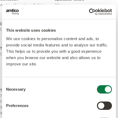
Amtico Signature Safety
2,5mm
Couche d'usure
Traitement de surface
1,0mm
Quantum Guard Elite
This website uses cookies
We use cookies to personalise content and ads, to
provide social media features and to analyse our traffic.
Type de finition
Sans orthophtalate
This helps us to provide you with a good experience
Ceramic
Oui - Fabriqué à partir de
when you browse our website and also allows us to
plastifiants sans ortho-
improve our site.
phtalates et d'origine
biologique.
Consent
Necessary
Tailles - Fil Droit
Filet décoratif
Selection
76,2 x 914,4 mm
Peut être installé avec des
114.3 x 914.4 mm
filets.
Preferences
152,4 x 914,4 mm
184.2 x 1219.2 mm