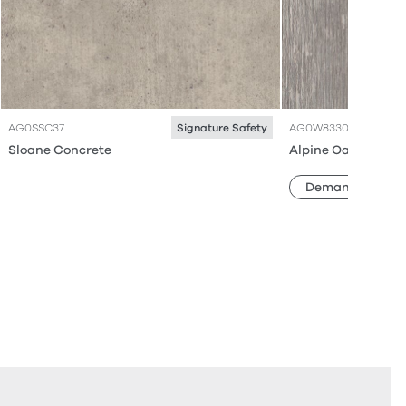
AG0SSC37
AG0W8330
Signature Safety
Sloane Concrete
Alpine Oak
Demander échan