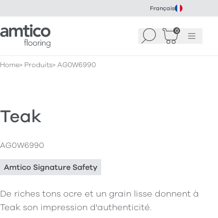
Français
Amtico Flooring
0
Recherche
Panier
(
Menu
0
)
Home
Produits
AG0W6990
Teak
AG0W6990
Amtico Signature Safety
De riches tons ocre et un grain lisse donnent à
Teak son impression d'authenticité.