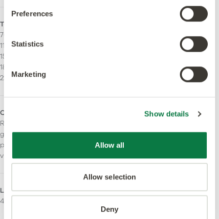
Preferences
Tailles - Fil Droit
Filet décoratif
76,2 x 914,4 mm
Peut être installé avec des
Statistics
114.3 x 914.4 mm
filets.
152,4 x 914,4 mm
184.2 x 1219.2 mm
Marketing
228,6 x 1219,2mm
Qualités antidérapantes
Resistance au feu
Show details
R10. Résistance au
Bfl-S1
glissement améliorée
pendant toute la durée de
Allow all
vie du produit.
Allow selection
LRV - Valeur Y
Domaines d'utilisation
47
Commercial léger
Deny
Commercial lourd