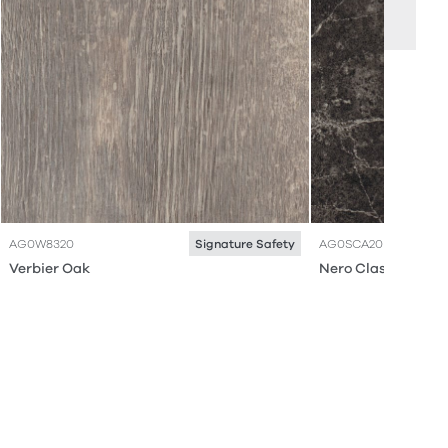
AG0W8320
AG0SCA20
Signature Safety
Verbier Oak
Nero Classic Marb