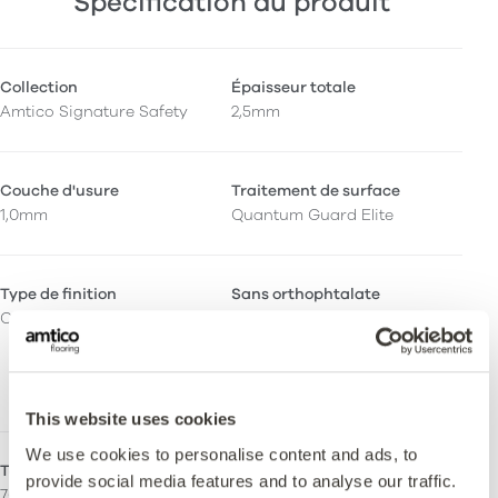
Spécification du produit
Collection
Épaisseur totale
Amtico Signature Safety
2,5mm
Couche d'usure
Traitement de surface
1,0mm
Quantum Guard Elite
Type de finition
Sans orthophtalate
Ceramic
Oui - Fabriqué à partir de
plastifiants sans ortho-
phtalates et d'origine
biologique.
This website uses cookies
We use cookies to personalise content and ads, to
Tailles - Fil Droit
Filet décoratif
provide social media features and to analyse our traffic.
76,2 x 914,4 mm
Peut être installé avec des