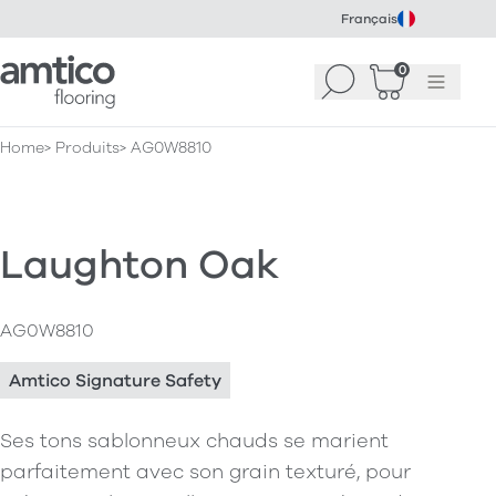
Français
Amtico Flooring
0
Recherche
Panier
(
Menu
0
)
Home
Produits
AG0W8810
Laughton Oak
AG0W8810
Amtico Signature Safety
Ses tons sablonneux chauds se marient
parfaitement avec son grain texturé, pour