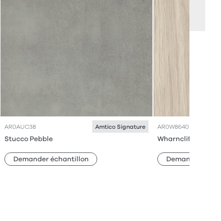
AR0AUC38
AR0W8640
Amtico Signature
Stucco Pebble
Wharncliffe Oak
Demander échantillon
Demander échan