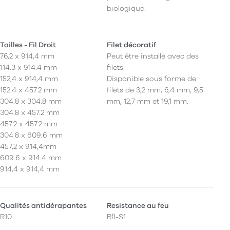
biologique.
Tailles - Fil Droit
Filet décoratif
76,2 x 914,4 mm
Peut être installé avec des
114.3 x 914.4 mm
filets.
152,4 x 914,4 mm
Disponible sous forme de
152.4 x 457.2 mm
filets de 3,2 mm, 6,4 mm, 9,5
304.8 x 304.8 mm
mm, 12,7 mm et 19,1 mm.
304.8 x 457.2 mm
457.2 x 457.2 mm
304.8 x 609.6 mm
457,2 x 914,4mm
609.6 x 914.4 mm
914,4 x 914,4 mm
Qualités antidérapantes
Resistance au feu
R10
Bfl-S1