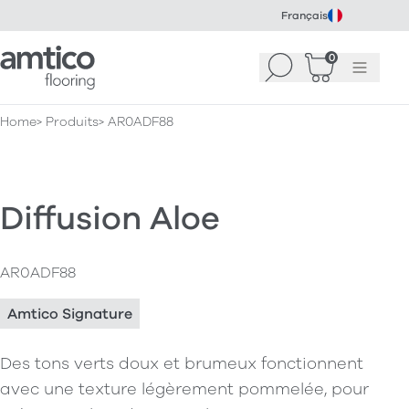
Français
Amtico Flooring
0
Recherche
Panier
(
Menu
0
)
Home
Produits
AR0ADF88
Diffusion Aloe
AR0ADF88
Amtico Signature
Des tons verts doux et brumeux fonctionnent
avec une texture légèrement pommelée, pour