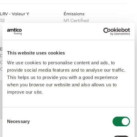
LRV - Valeur Y
Émissions
32
M1 Certified
Indoor Air Comfort Gold
Domaines d'utilisation
This website uses cookies
Domestique
Commercial léger
We use cookies to personalise content and ads, to
Commercial lourd
provide social media features and to analyse our traffic.
This helps us to provide you with a good experience
when you browse our website and also allows us to
Pour de plus amples informations
improve our site.
techniques sur ce produit, veuillez consulter
les caractéristiques techniques, que vous
pouvez télécharger ci-dessous.
Consent
Necessary
Selection
Performance