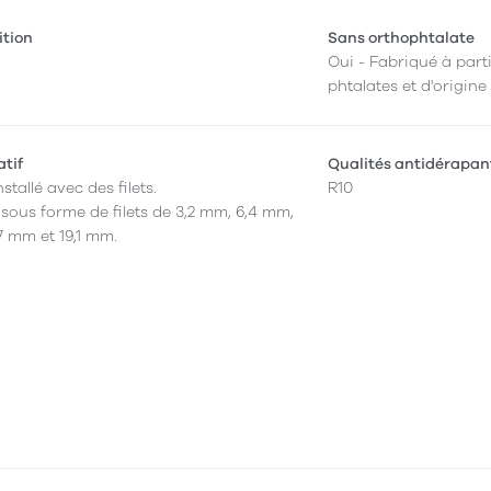
ition
Sans orthophtalate
Oui - Fabriqué à parti
phtalates et d'origine
atif
Qualités antidérapan
nstallé avec des filets.
R10
 sous forme de filets de 3,2 mm, 6,4 mm,
7 mm et 19,1 mm.