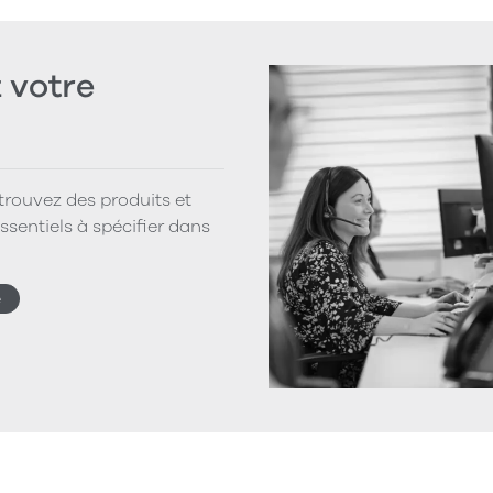
votre
 trouvez des produits et
ssentiels à spécifier dans
e