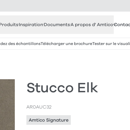
Produits
Inspiration
Documents
A propos d' Amtico
Contac
z des échantillons
Télécharger une brochure
Tester sur le visual
Stucco Elk
AR0AUC32
Amtico Signature