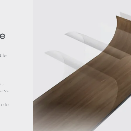
e
 le
l,
serve
e le