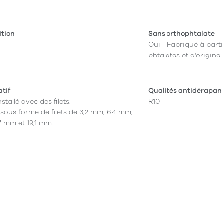
ition
Sans orthophtalate
Oui - Fabriqué à parti
phtalates et d'origine
atif
Qualités antidérapan
nstallé avec des filets.
R10
 sous forme de filets de 3,2 mm, 6,4 mm,
7 mm et 19,1 mm.