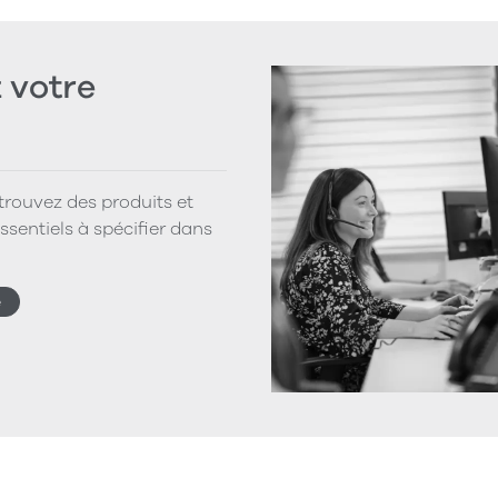
votre
 trouvez des produits et
ssentiels à spécifier dans
e