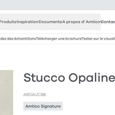
Produits
Inspiration
Documents
A propos d' Amtico
Contac
z des échantillons
Télécharger une brochure
Tester sur le visual
Stucco Opalin
AR0AUC88
Amtico Signature