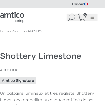
Français
Amtico Flooring
0
Recherche
Panier
(
Menu
0
)
Home
Produits
AR0SLK15
Shottery Limestone
AR0SLK15
Amtico Signature
Un calcaire lumineux et très réaliste, Shottery
Limestone embellira un espace raffiné de ses