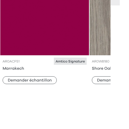
AR0ACF51
AR0W8180
Amtico Signature
Marrakech
Shore Oak
Demander échantillon
Demander échan