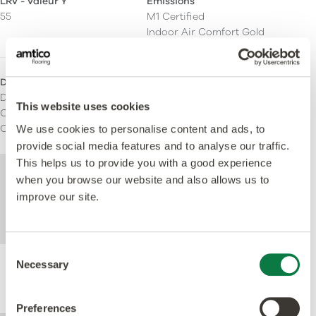
LRV - Valeur Y
Émissions
55
M1 Certified
Indoor Air Comfort Gold
Domaines d'utilisation
Domestique
This website uses cookies
Commercial léger
Commercial lourd
We use cookies to personalise content and ads, to
provide social media features and to analyse our traffic.
This helps us to provide you with a good experience
Pour de plus amples informations
when you browse our website and also allows us to
techniques sur ce produit, veuillez consulter
improve our site.
les caractéristiques techniques, que vous
pouvez télécharger ci-dessous.
Consent
Necessary
Selection
Performance
Preferences