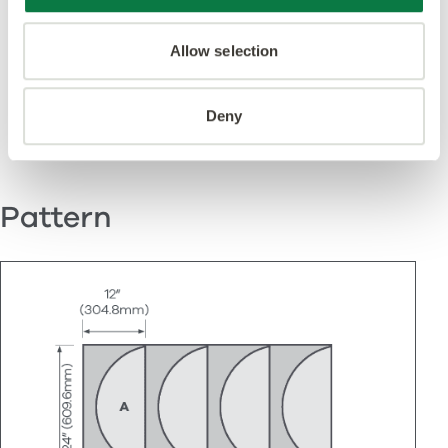
Présenté dans ce
Allow selection
design
Deny
Pattern