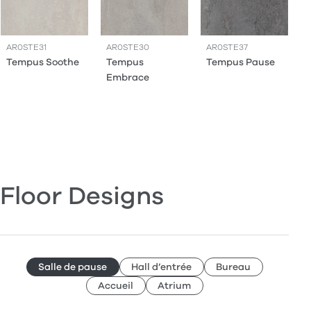
AR0STE31
AR0STE30
AR0STE37
Tempus Soothe
Tempus
Tempus Pause
Embrace
Floor Designs
Salle de pause
Hall d’entrée
Bureau
Accueil
Atrium