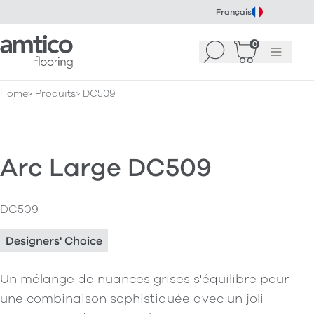
Français
Amtico Flooring
0
Recherche
Panier
(
Menu
0
)
Home
Produits
DC509
Arc Large DC509
DC509
Designers' Choice
Un mélange de nuances grises s'équilibre pour
une combinaison sophistiquée avec un joli