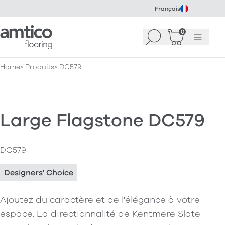
Français
Amtico Flooring
0
Recherche
Panier
(
Menu
0
)
Home
Produits
DC579
Large Flagstone DC579
DC579
Designers' Choice
Ajoutez du caractère et de l'élégance à votre
espace. La directionnalité de Kentmere Slate