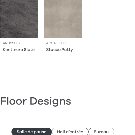
AR0SSL37
AR0AUC30
Kentmere Slate
Stucco Putty
Floor Designs
Salle de pause
Hall d’entrée
Bureau