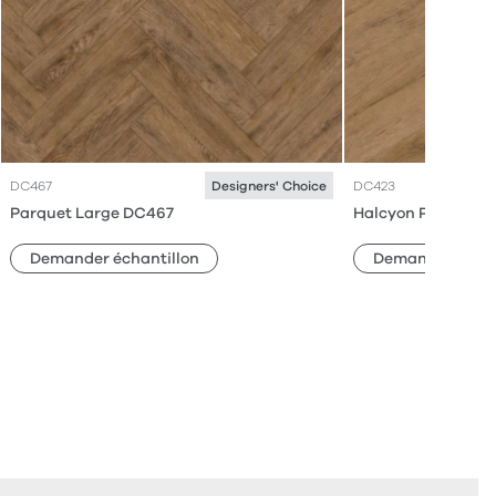
DC467
DC423
Designers' Choice
Parquet Large DC467
Halcyon Pleat DC4
Demander échantillon
Demander échan