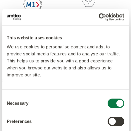
This website uses cookies
We use cookies to personalise content and ads, to
provide social media features and to analyse our traffic.
Notre philosophie est de combiner créativité et
This helps us to provide you with a good experience
innovation avec les plus hauts niveaux de qualité -
when you browse our website and also allows us to
conception, fabrication, pour les produits et les
improve our site.
services. Nous nous sommes engagés à respecter les
normes et à sensibiliser le secteur à la protection de
l’environnement. Nos produits et process respectent
Consent
ou dépassent les normes standards mondiales.
Necessary
Selection
Preferences