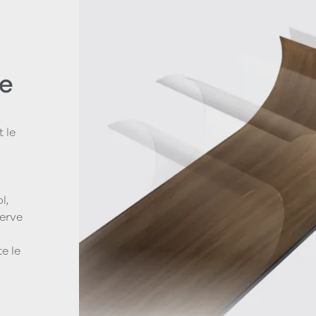
e
 le
l,
serve
e le