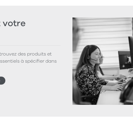
votre
 trouvez des produits et
ssentiels à spécifier dans
e