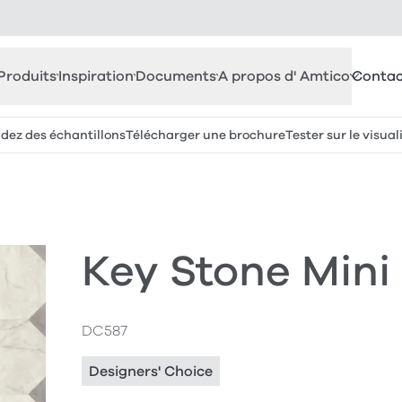
Produits
Inspiration
Documents
A propos d' Amtico
Contac
z des échantillons
Télécharger une brochure
Tester sur le visual
Key Stone Mini
DC587
Designers' Choice